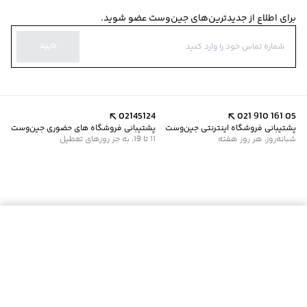
برای اطلاع از جدیدترین‌های جین‌وست عضو شوید.
تایید
02145124
021 910 161 05
پشتیبانی فروشگاه اینترنتی جین‌وست
پشتیبانی فروشگاه های حضوری جین‌وست
شبانه‌روز، هر روز هفته
11 تا 19، به جز روزهای تعطیل
موجود شد خبرم کن