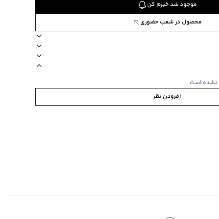
موجود شد خبرم کن
محصول در شعب حضوری
88
ا
طرح راه‌راه
آستین بلند
 نشده است.
افزودن نظر
ی
‌گراد
 زرشکی
ی‌گراد
ده استفاده نشود.