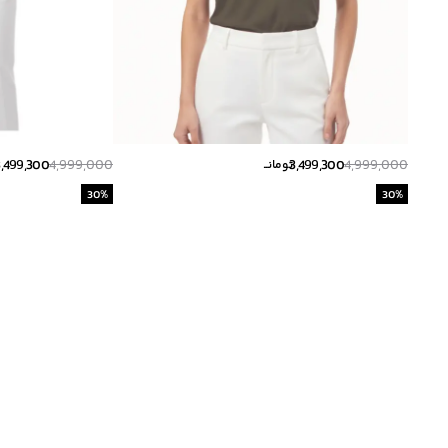
3,499,300
4,999,000
3,499,300
4,999,000
تومانــ
30
%
30
%