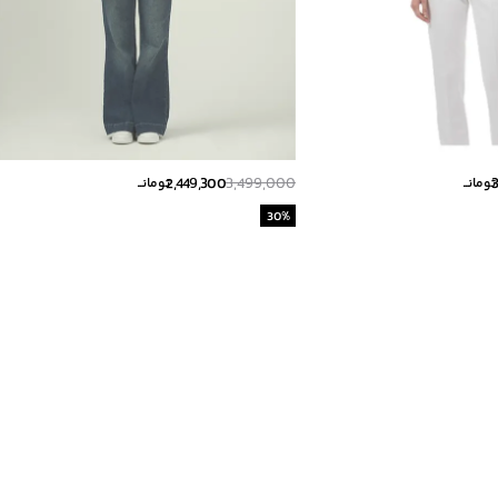
2,449,300
3,499,000
تومانــ
تومانــ
30
%