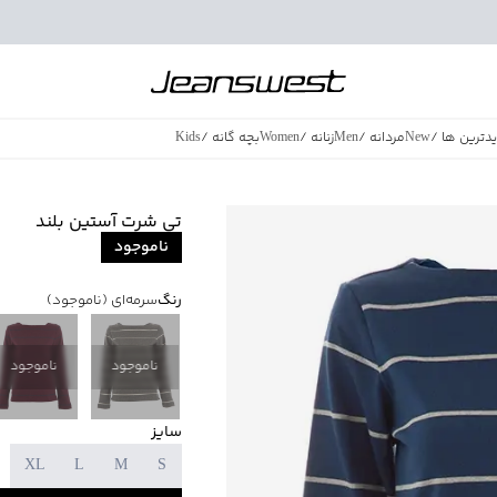
دترین ها
/
New
مردانه
/
Men
زنانه
/
Women
بچه گانه
/
Kids
فروش ویژه
/
azing Sales
تی شرت آستین بلند
ناموجود
رنگ
سرمه‌ای
(ناموجود)
ناموجود
ناموجود
سایز
XL
L
M
S