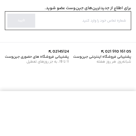
برای اطلاع از جدیدترین‌های جین‌وست عضو شوید.
تایید
02145124
021 910 161 05
پشتیبانی فروشگاه اینترنتی جین‌وست
پشتیبانی فروشگاه های حضوری جین‌وست
شبانه‌روز، هر روز هفته
11 تا 19، به جز روزهای تعطیل
موجود شد خبرم کن