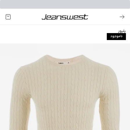
پلیور
ناموجود