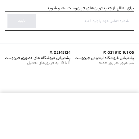
برای اطلاع از جدیدترین‌های جین‌وست عضو شوید.
تایید
02145124
021 910 161 05
پشتیبانی فروشگاه اینترنتی جین‌وست
پشتیبانی فروشگاه های حضوری جین‌وست
شبانه‌روز، هر روز هفته
11 تا 19، به جز روزهای تعطیل
موجود شد خبرم کن