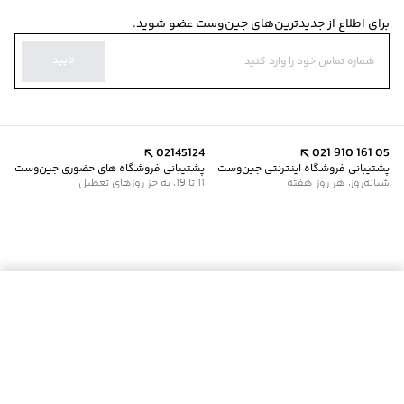
برای اطلاع از جدیدترین‌های جین‌وست عضو شوید.
تایید
02145124
021 910 161 05
پشتیبانی فروشگاه اینترنتی جین‌وست
پشتیبانی فروشگاه های حضوری جین‌وست
شبانه‌روز، هر روز هفته
11 تا 19، به جز روزهای تعطیل
موجود شد خبرم کن