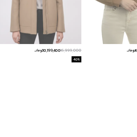
10,199,400
16,999,000
4
تومانــ
تومانــ
40
%