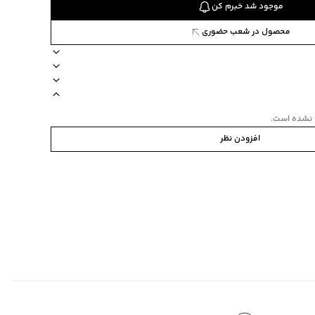
موجود شد خبرم کن
محصول در شعب حضوری
88
یب دارد
یقه ایستاده
نوع شستشو دستی
زیپ دارد
نحوه شستشو مجزا
 نشده است.
افزودن نظر
ف
‌گراد
ده استفاده نشود.