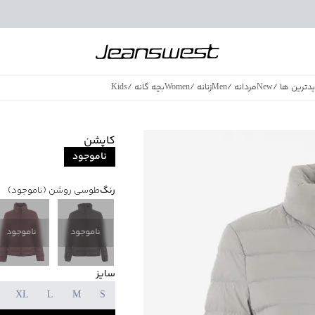
دترین ها
/
New
مردانه
/
Men
زنانه
/
Women
بچه گانه
/
Kids
فروش ویژه
/
azing Sales
کاپشن
ناموجود
رنگ
طوسی روشن
(ناموجود)
ناموجود
ناموجود
سایز
XL
L
M
S