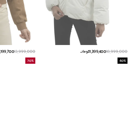
,199,700
13,999,000
11,399,400
18,999,000
تومانــ
70
%
40
%