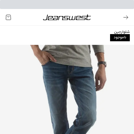
شلوارجین
ناموجود