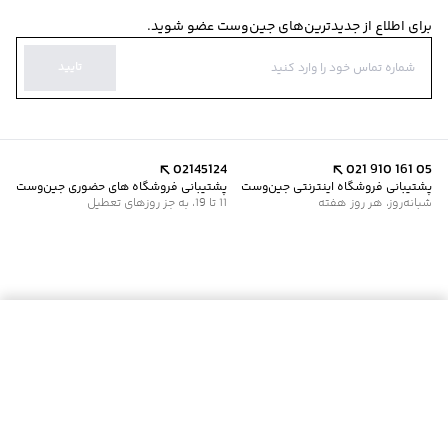
برای اطلاع از جدیدترین‌های جین‌وست عضو شوید.
تایید
02145124
021 910 161 05
پشتیبانی فروشگاه اینترنتی جین‌وست
پشتیبانی فروشگاه های حضوری جین‌وست
شبانه‌روز، هر روز هفته
11 تا 19، به جز روزهای تعطیل
موجود شد خبرم کن