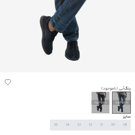
رنگ
آبی
(ناموجود)
ناموجود
ناموجود
سایز
36
34
33
32
31
30
29