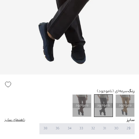
رنگ
سرمه‌ای
(ناموجود)
ناموجود
ناموجود
ناموجود
سایز
راهنمای سایز
38
36
34
33
32
31
30
29