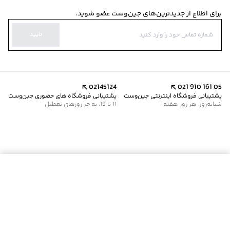
برای اطلاع از جدیدترین‌های جین‌وست عضو شوید.
تایید
02145124
021 910 161 05
پشتیبانی فروشگاه اینترنتی جین‌وست
پشتیبانی فروشگاه های حضوری جین‌وست
شبانه‌روز، هر روز هفته
11 تا 19، به جز روزهای تعطیل
موجود شد خبرم کن