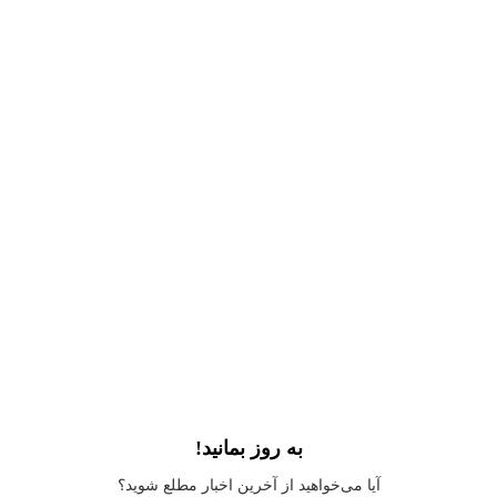
به روز بمانید!
Application error: a
client
-side exception has occurred while loading
آیا می‌خواهید از آخرین اخبار مطلع شوید؟