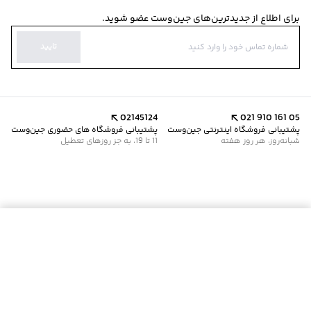
برای اطلاع از جدیدترین‌های جین‌وست عضو شوید.
تایید
02145124
021 910 161 05
پشتیبانی فروشگاه اینترنتی جین‌وست
پشتیبانی فروشگاه های حضوری جین‌وست
شبانه‌روز، هر روز هفته
11 تا 19، به جز روزهای تعطیل
موجود شد خبرم کن