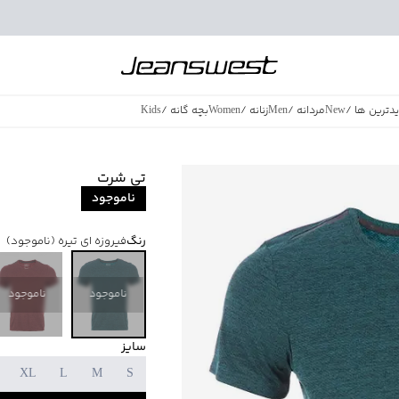
دترین ها
/
New
مردانه
/
Men
زنانه
/
Women
بچه گانه
/
Kids
فروش ویژه
/
azing Sales
تی شرت
ناموجود
رنگ
فیروزه ای تیره
(ناموجود)
ناموجود
ناموجود
سایز
XL
L
M
S