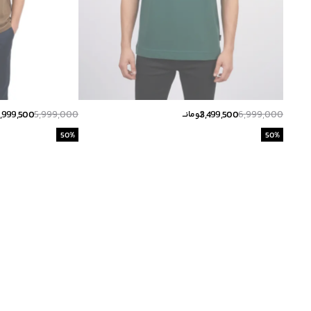
,999,500
5,999,000
3,499,500
6,999,000
تومانــ
50
%
50
%