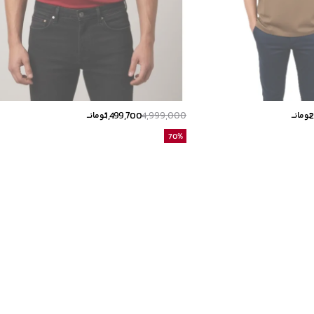
1,499,700
4,999,000
2
تومانــ
تومانــ
70
%