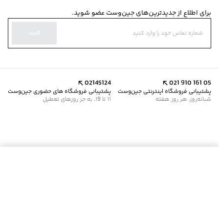
برای اطلاع از جدیدترین‌های جین‌وست عضو شوید.
تایید
02145124
021 910 161 05
پشتیبانی فروشگاه اینترنتی جین‌وست
پشتیبانی فروشگاه های حضوری جین‌وست
شبانه‌روز، هر روز هفته
11 تا 19، به جز روزهای تعطیل
موجود شد خبرم کن