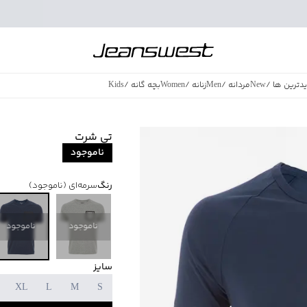
دترین ها
/
New
مردانه
/
Men
زنانه
/
Women
بچه گانه
/
Kids
فروش ویژه
/
azing Sales
تی شرت
ناموجود
رنگ
سرمه‌ای
(ناموجود)
ناموجود
ناموجود
سایز
XL
L
M
S