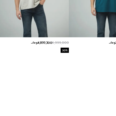
4,899,300
6,999,000
ومانــ
تومانــ
30
%