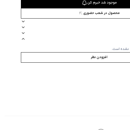
موجود شد خبرم کن
محصول در شعب حضوری
انی
888
س پارچه پلی‌استر
آستین کوتاه
 نشده است.
افزودن نظر
ده استفاده نشود.
نده نشود و خشک شویی نشود.
ینی
ی گراد