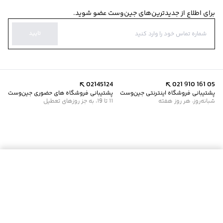
برای اطلاع از جدیدترین‌های جین‌وست عضو شوید.
تایید
02145124
021 910 161 05
پشتیبانی فروشگاه اینترنتی جین‌وست
پشتیبانی فروشگاه های حضوری جین‌وست
شبانه‌روز، هر روز هفته
11 تا 19، به جز روزهای تعطیل
موجود شد خبرم کن