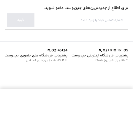
برای اطلاع از جدیدترین‌های جین‌وست عضو شوید.
تایید
02145124
021 910 161 05
پشتیبانی فروشگاه اینترنتی جین‌وست
پشتیبانی فروشگاه های حضوری جین‌وست
شبانه‌روز، هر روز هفته
11 تا 19، به جز روزهای تعطیل
موجود شد خبرم کن