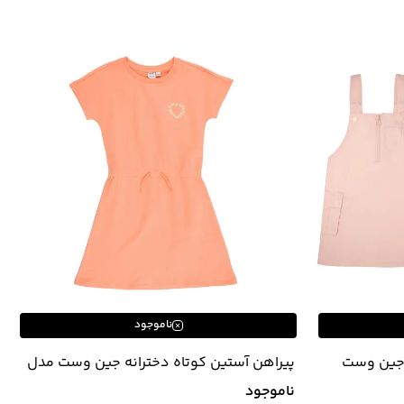
ناموجود
 جین وست
پیراهن آستین کوتاه دخترانه جین وست مدل
K22642501
ناموجود