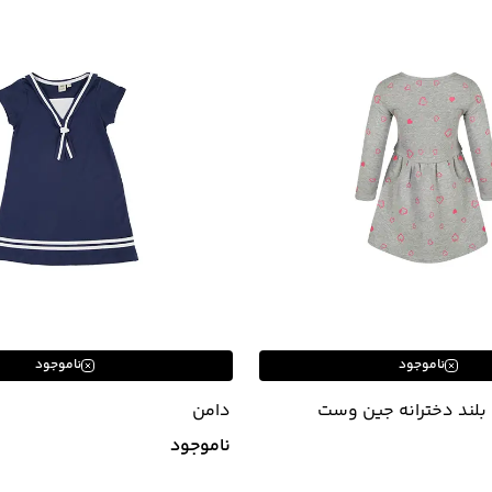
ناموجود
ناموجود
بلند دخترانه جین وست
دامن
ناموجود