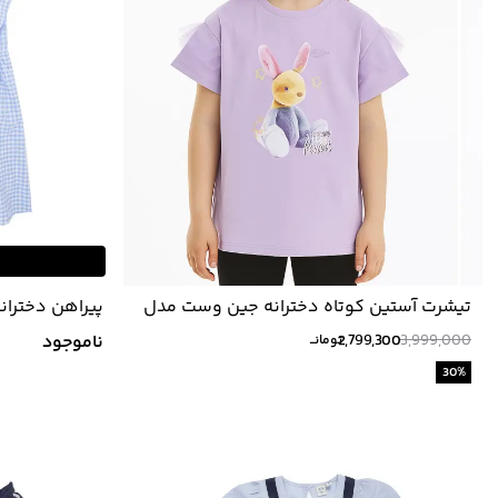
تیشرت آستین کوتاه دخترانه جین وست مدل
پیراهن دخترانه بالنو Baleno ک
K22642502
3,999,000
2,799,300
ناموجود
تومانــ
30
%