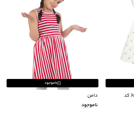
ناموجود
بلوز دخترانه جین وست Jeanswest کد
دامن
ناموجود