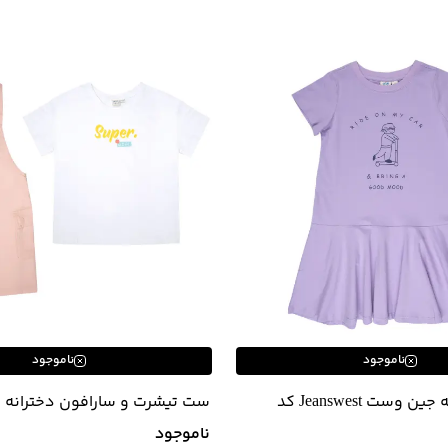
ناموجود
ناموجود
پیراهن دخترانه جین وست Jeanswest کد
ست تیشرت و سارافون دخترانه
Jeanswest کد 12642507
ناموجود