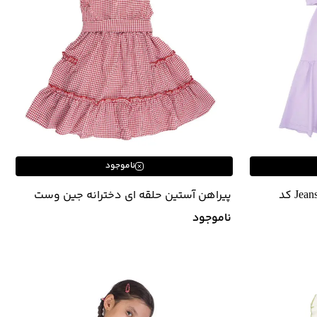
ناموجود
پیراهن دخترانه جین وست Jeanswest کد
پیراهن آستین حلقه ای دخترانه جین وست
مدل 42642543
ناموجود