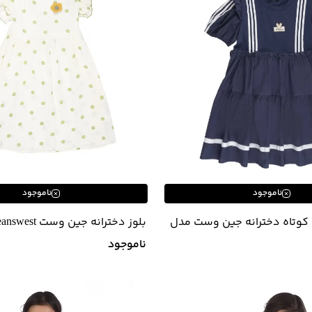
ناموجود
ناموجود
 کوتاه دخترانه جین وست مدل
42642541
ناموجود