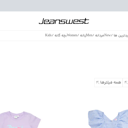
دترین ها
/
New
مردانه
/
Men
زنانه
/
Women
بچه گانه
/
Kids
فروش ویژه
/
azing Sales
همه فیلترها