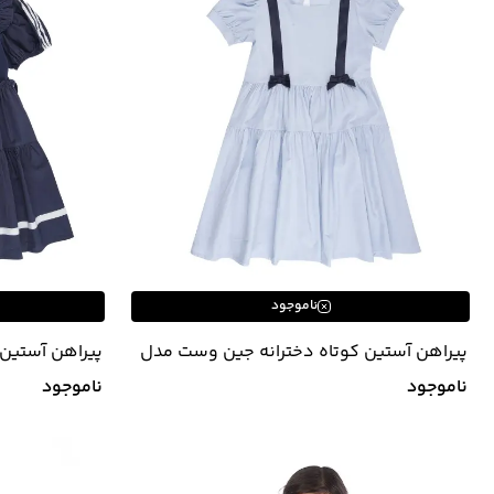
ناموجود
پیراهن آستین کوتاه دخترانه جین وست مدل
پیراهن آستین
42642545
42642546
ناموجود
ناموجود