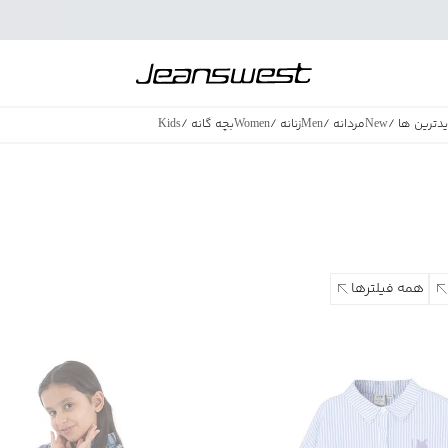
دترین ها
/
New
مردانه
/
Men
زنانه
/
Women
بچه گانه
/
Kids
فروش ویژه
/
azing Sales
همه فیلترها