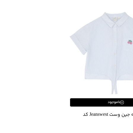
ناموجود
شومیز دخترانه جین وست Jeanswest کد