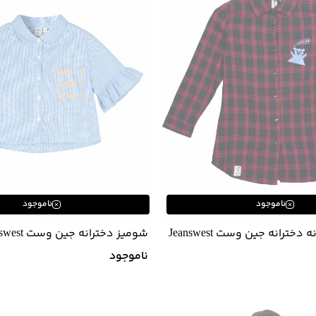
ناموجود
ناموجود
شومیز چهارخانه دخترانه جین وست Jeanswest
02633501
ناموجود