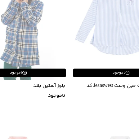
ناموجود
ناموجود
شومیز دخترانه جین وست Jeanswest کد
بلوز آستین بلند
ناموجود