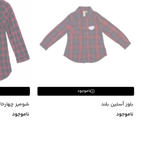
ناموجود
بلوز آستین بلند
کد 73631802
ناموجود
ناموجود