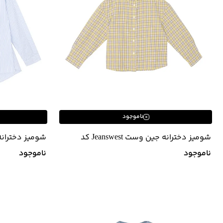
ناموجود
شومیز دخترانه جین وست Jeanswest کد
01631542
01631541
ناموجود
ناموجود