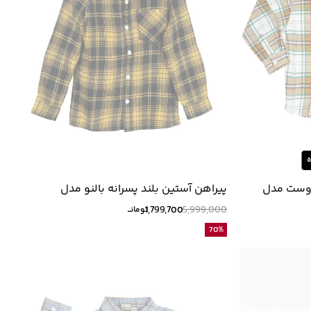
ه
ن وست مدل
پیراهن آستین بلند پسرانه بالنو مدل
8221304B004
1,799,700
5,999,000
تومانــ
70
%