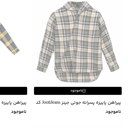
ناموجود
پیراهن پاییزه پسرانه جوتی جینز JootiJeans کد
82034007
04031120
ناموجود
ناموجود