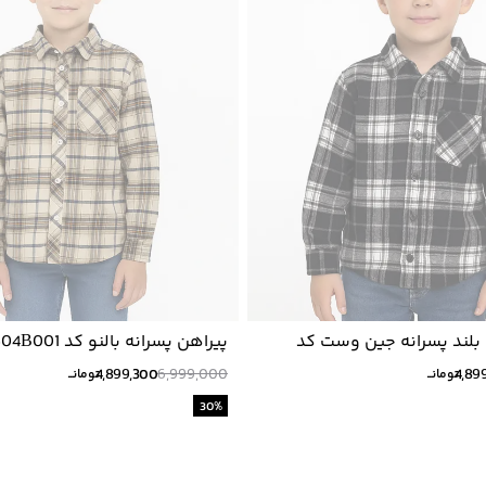
بلند پسرانه جين وست كد
پیراهن پسرانه بالنو کد 8224304B001
4,899,300
6,999,000
4,89
تومانــ
تومانــ
30
%