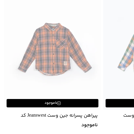
ناموجود
 وست
پیراهن پسرانه جین وست Jeanswest کد
01531997
ناموجود