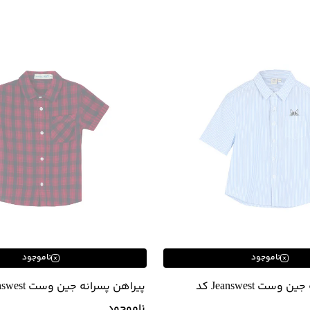
ناموجود
ناموجود
پیراهن پسرانه جین وست Jeanswest کد
02533991
ناموجود