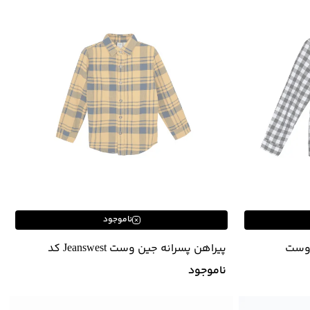
ناموجود
 وست
پیراهن پسرانه جین وست Jeanswest کد
01531541
ناموجود