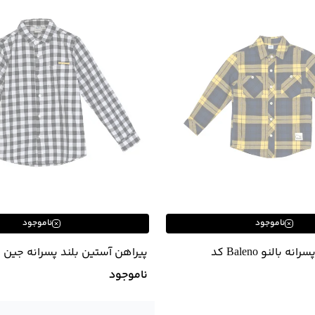
ناموجود
ناموجود
پیراهن پاییزه پسرانه بالنو Baleno کد
پیراهن آستین بلند پسرانه جین
Jeanswest کد 01531502
ناموجود