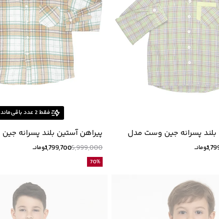
فقط
2
عدد باقی‌ماند
 بلند پسرانه جین وست مدل
پیراهن آستین بلند پسرانه جی
33531502
1,799,700
5,999,000
1,79
تومانــ
تومانــ
70
%