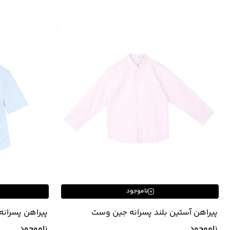
ناموجود
پیراهن آستین بلند پسرانه جین وست
Jeanswest کد 01531996
02533542
ناموجود
ناموجود