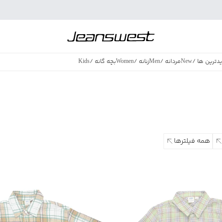
دترین ها
/
New
مردانه
/
Men
زنانه
/
Women
بچه گانه
/
Kids
فروش ویژه
/
azing Sales
همه فیلترها