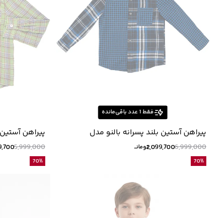
فقط
1
عدد باقی‌مانده
پیراهن آستین بلند پسرانه بالنو مدل
پیراهن آستین
33531501
8221304B003
9,700
5,999,000
2,099,700
6,999,000
تومانــ
70
%
70
%