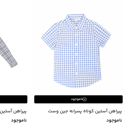
ناموجود
پیراهن آستین کوتاه پسرانه جین وست
پیراهن آستین 
Jeanswest کد 02533541
Jeanswest کد 01531998
ناموجود
ناموجود