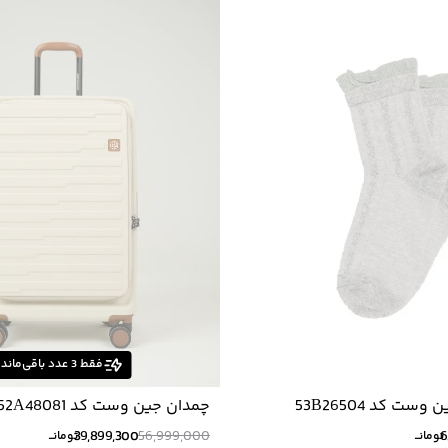
فقط
3
عدد باقی‌ماند
ست کد 53B26504
چمدان جين وست كد 52A48081
39,899,300
56,999,000
6
تومانــ
تومانــ