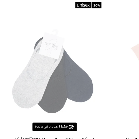
30
%
فقط
1
عدد باقی‌مانده