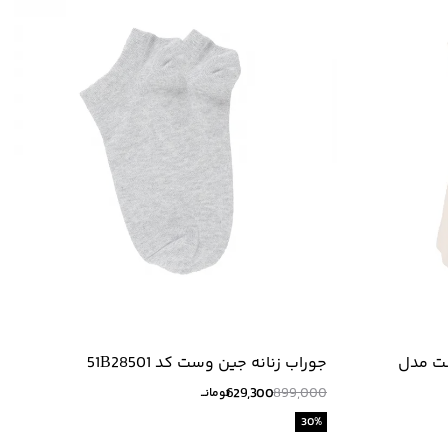
ست مدل
جوراب زنانه جین وست کد 51B28501
629,300
899,000
تومانــ
30
%