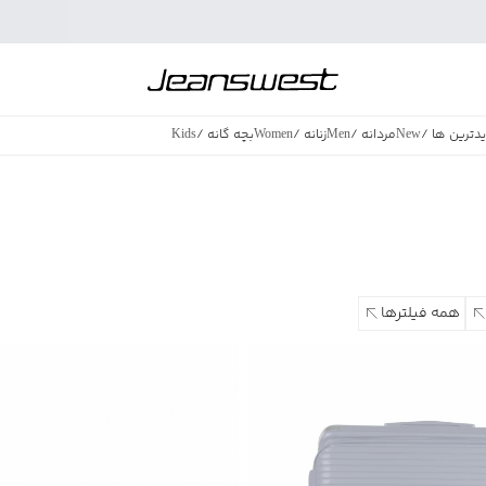
دترین ها
/
New
مردانه
/
Men
زنانه
/
Women
بچه گانه
/
Kids
فروش ویژه
/
azing Sales
همه فیلترها