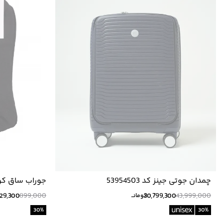
چمدان جوتی جینز کد 53954503
جوراب ساق کوت
53872100
29,300
899,000
30,799,300
43,999,000
تومانــ
30
%
30
%