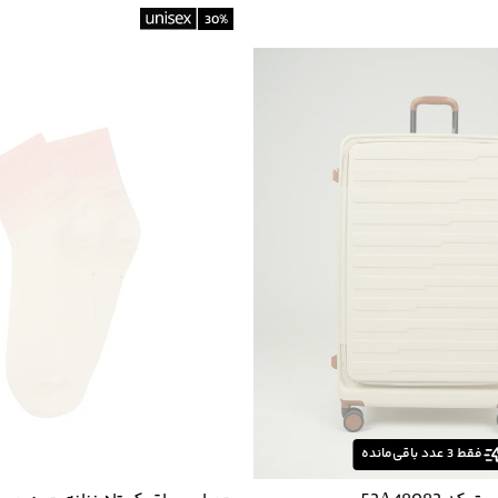
30
%
فقط
3
عدد باقی‌مانده