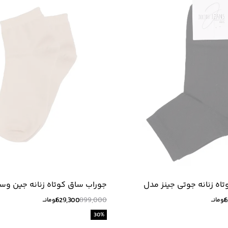
اه زنانه جوتی جینز مدل
جوراب ساق کوتاه زنانه جين و
52B27505
629,300
899,000
6
تومانــ
تومانــ
30
%