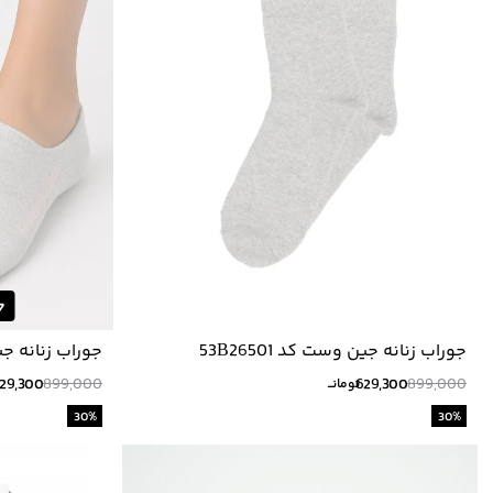
جوراب زنانه جین وست کد 53B26501
جوراب زنانه جين و
29,300
899,000
629,300
899,000
تومانــ
30
%
30
%