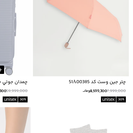
چتر جين وست كد 51A00385
چمدان جوتي جينز كد
,300
59,999,000
5,599,300
7,999,000
تومانــ
30
%
30
%