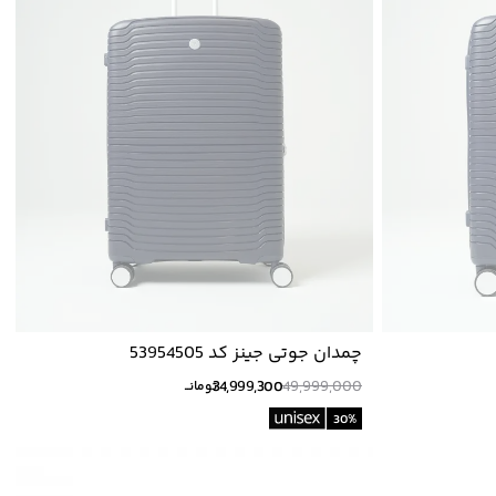
چمدان جوتی جینز کد 53954505
34,999,300
49,999,000
تومانــ
30
%