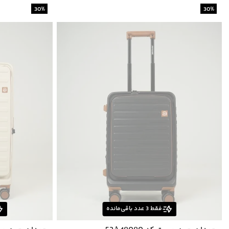
30
%
30
%
فقط
3
عدد باقی‌مانده