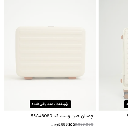
ه
فقط
2
عدد باقی‌مانده
چمدان جين وست كد 53A48080
6,999,300
9,999,000
تومانــ