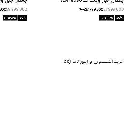
چمدان جين وست كد 52A48080
چمدان جين وست كد 
,300
59,999,000
37,799,300
53,999,000
تومانــ
30
%
30
%
خرید اکسسوری و زیورآلات زنانه