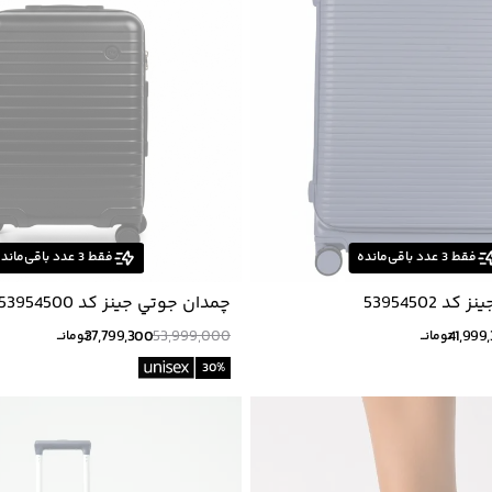
فقط
3
عدد باقی‌مانده
فقط
3
عدد باقی‌ماند
 53954502
چمدان جوتي جينز كد 53954500
37,799,300
53,999,000
41,999
تومانــ
تومانــ
30
%