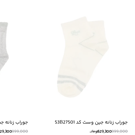
جوراب زنانه جین وست کد 53B27501
جوراب زنانه جین و
29,300
899,000
629,300
899,000
تومانــ