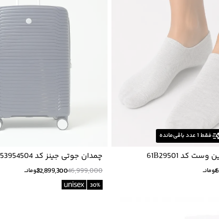
فقط
1
عدد باقی‌مانده
ست كد 61B29501
چمدان جوتی جینز کد 53954504
32,899,300
46,999,000
6
تومانــ
تومانــ
30
%