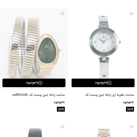
ناموجود
ناموجود
ساعت عقربه ای زنانه جين وست كد
ساعت زنانه جین وست کد 44B00085
51B00080
ناموجود
ناموجود
30
%
30
%