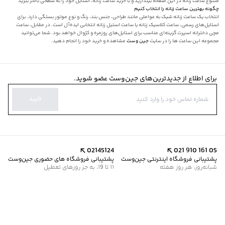
متنوع ساعت‌ زنانه در این صفحه بیندازید و با خرید ساعت زنانه، استایل خود را به سطحی بالاتر ببرید
چگونه بهترین ساعت زنانه را انتخاب کنیم
انتخاب یک ساعت زنانه شیک به عواملی مانند طراحی، جنس بند، رنگ و نوع موتور بستگی دارد. برای
استایل‌های رسمی، ساعت کلاسیک زنانه یا ساعت استیل زنانه انتخابی ایده‌آل است. در مقابل، ساعت
مچی دخترانه اسپرت گزینه‌ای مناسب برای استایل‌های روزمره و کژوال خواهد بود. شما می‌توانید
مجموعه این ساعت ها را در سایت
جین وست
مشاهده و خرید خود را انجام دهید.
برای اطلاع از جدیدترین‌های جین‌وست عضو شوید.
تایید
02145124
021 910 161 05
پشتیبانی فروشگاه اینترنتی جین‌وست
پشتیبانی فروشگاه های حضوری جین‌وست
شبانه‌روز، هر روز هفته
11 تا 19، به جز روزهای تعطیل