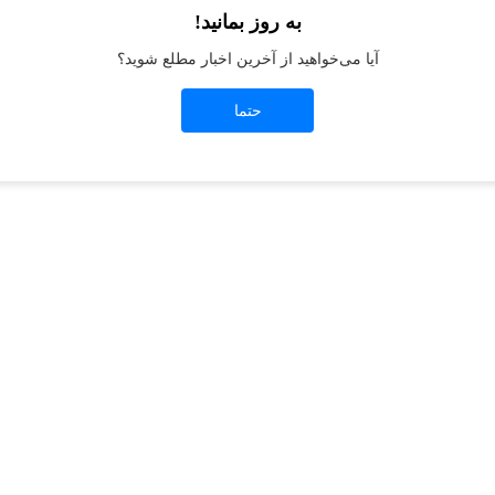
به روز بمانید!
آیا می‌خواهید از آخرین اخبار مطلع شوید؟
t
-side exception has occurred while loading
jeanswest.ir
(see the
browser conso
حتما