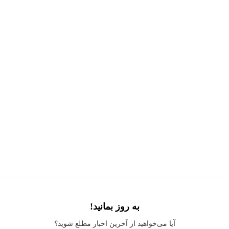
به روز بمانید!
Application error: a
client
-side exception has occurred while loading
آیا می‌خواهید از آخرین اخبار مطلع شوید؟