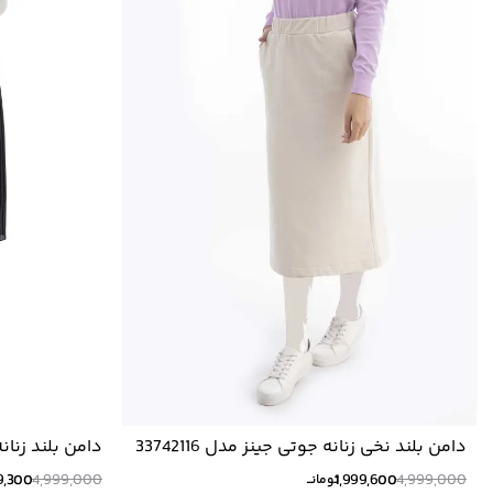
دامن بلند نخی زنانه جوتی جینز مدل 33742116
دامن بلند زنانه ج
9,300
4,999,000
1,999,600
4,999,000
تومانــ