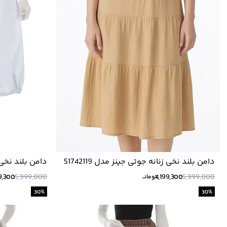
دامن بلند نخی زنانه جوتی جینز مدل 51742119
دامن بلند نخی زنا
9,300
5,999,000
4,199,300
5,999,000
تومانــ
30
%
30
%