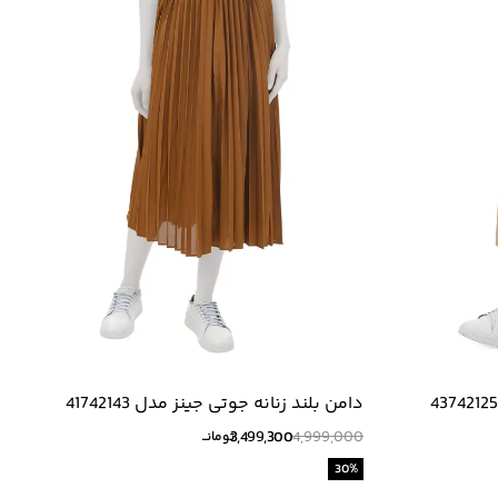
دامن بلند زنانه جوتی جینز مدل 41742143
3,499,300
4,999,000
تومانــ
30
%