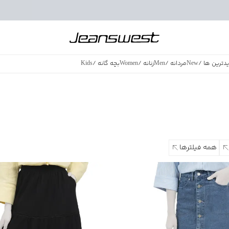
دترین ها
/
New
مردانه
/
Men
زنانه
/
Women
بچه گانه
/
Kids
فروش ویژه
/
azing Sales
همه فیلترها