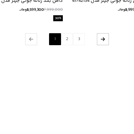
نه جوتی جینز مدل 41742134
دامن بلند زنانه جوتی جینز مدل 51742103
5,599,300
7,999,000
5,99
تومانــ
تومانــ
30
%
1
2
3