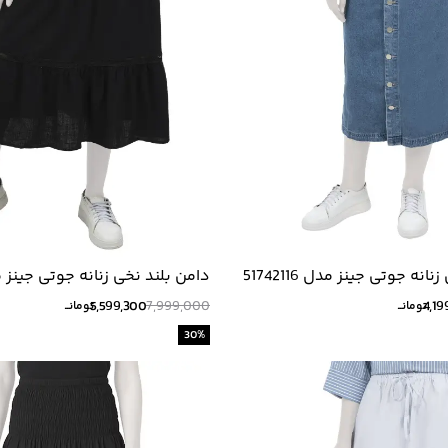
نه جوتی جینز مدل 51742116
دامن بلند نخی زنانه جوتی جینز مدل 110
5,599,300
7,999,000
4,19
تومانــ
تومانــ
30
%