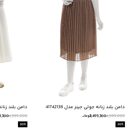
دامن بلند زنانه جوتی جینز مدل 41742138
دامن بلند زنانه جو
9,300
4,999,000
3,499,300
4,999,000
تومانــ
30
%
30
%