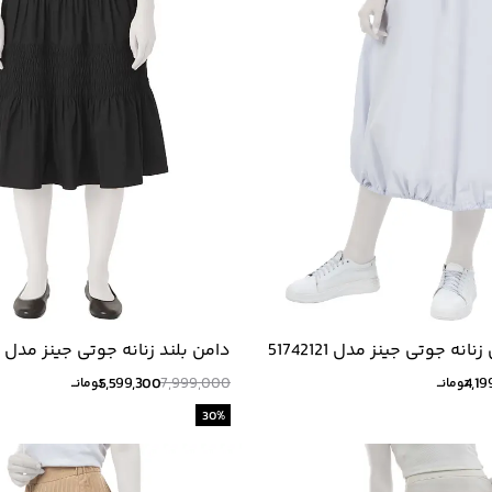
نه جوتی جینز مدل 51742121
دامن بلند زنانه جوتی جینز مدل 51742134
5,599,300
7,999,000
4,19
تومانــ
تومانــ
30
%