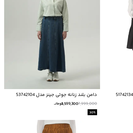
دامن بلند زنانه جوتی جینز مدل 53742104
5,599,300
7,999,000
تومانــ
30
%