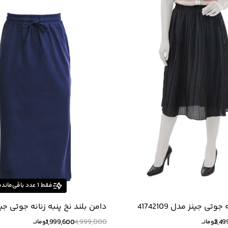
فقط
1
عدد باقی‌مانده
وتی جینز مدل 41742109
دامن بلند نخ پنبه زنانه جوتی جی
S33742117
1,999,600
4,999,000
3,49
تومانــ
تومانــ