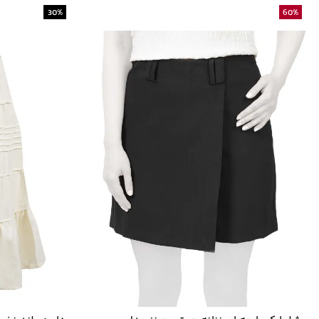
30
%
60
%