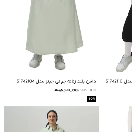
51742
دامن بلند زنانه جوتی جینز مدل 51742104
5,599,300
7,999,000
تومانــ
30
%