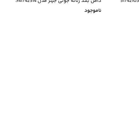
دامن بلند زنانه جوتی جینز مدل S41742514
ناموجود