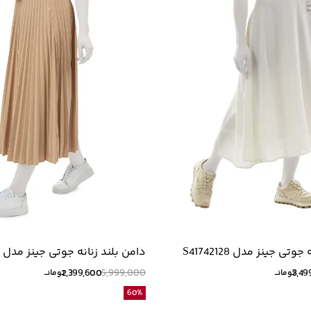
تی جینز مدل S41742128
دامن بلند زنانه جوتی جینز مدل 43742125
2,399,600
5,999,000
3,49
تومانــ
تومانــ
60
%