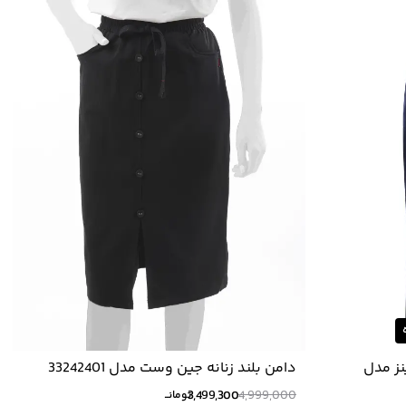
نز مدل
دامن بلند زنانه جین وست مدل 33242401
3,499,300
4,999,000
تومانــ