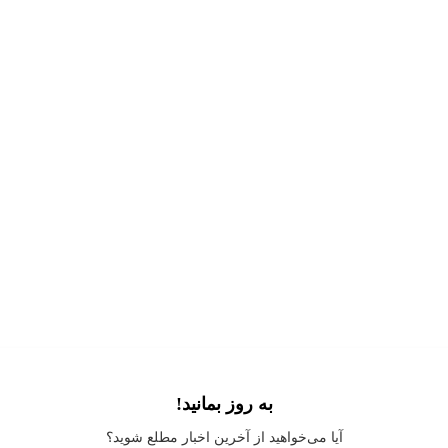
به روز بمانید!
Application error: a
client
-side exception has occurred while loading
آیا می‌خواهید از آخرین اخبار مطلع شوید؟