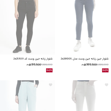
شلوار جین زنانه جین وست مدل 24281005
شلوار زنانه جین وست کد 24251501
3,199,600
3,999,600
7,999,000
9,999,000
تومانــ
تومانــ
60
%
60
%