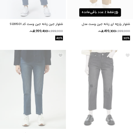
فقط
2
عدد باقی‌مانده
شلوار پارچه ای زنانه جین وست مدل
شلوار جین زنانه جین وست کد 51281501
33251505
8,999,400
3,499,300
14,999,000
4,999,000
تومانــ
تومانــ
40
%
30
%