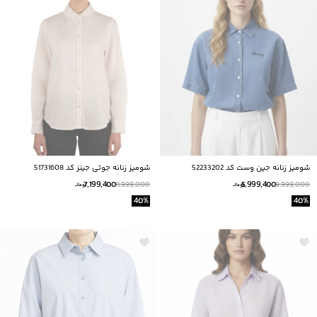
شوميز زنانه جين وست كد 52233202
شومیز زنانه جوتی جینز کد 51731608
7,199,400
5,999,400
11,999,000
9,999,000
تومانــ
تومانــ
40
%
40
%