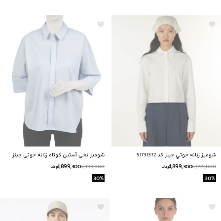
شوميز زنانه جوتي جينز كد 51731372
شومیز نخی آستین کوتاه زنانه جوتی جینز
مدل 51733367
4,899,300
4,899,300
6,999,000
6,999,000
تومانــ
تومانــ
30
%
30
%