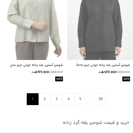
شومیز آستین بلند زنانه جوتی جینز Jooti
شومیز آستین بلند زنانه جوتی جینز مدل
Jeans کد 51731656
51731321
4,199,300
5,599,300
5,999,000
7,999,000
تومانــ
تومانــ
30
%
30
%
1
2
3
4
5
...
38
خرید و قیمت شومیز یقه گرد زنانه