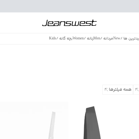
دترین ها
/
New
مردانه
/
Men
زنانه
/
Women
بچه گانه
/
Kids
فروش ویژه
/
azing Sales
همه فیلترها