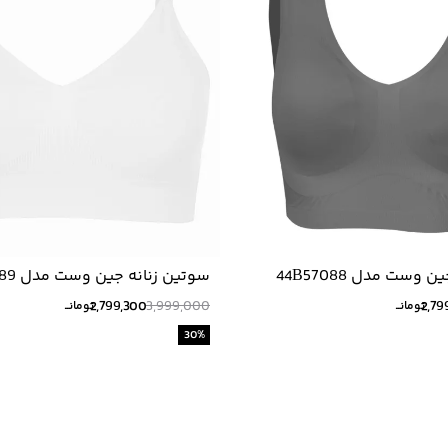
وست مدل 44B57088
سوتین زنانه جین وست مدل 44B57089
2,799,300
3,999,000
2,79
تومانــ
تومانــ
30
%