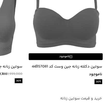
ناموجود
سوتین دکلته زنانه جین وست کد 44B57081
سوتین زنانه جین 
ناموجود
3,999,000
9,300
30
%
30
%
خرید و قیمت سوتین زنانه