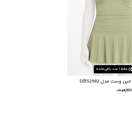
فقط
1
عدد باقی‌مانده
ین وست مدل 51BS2982
4,89
تومانــ