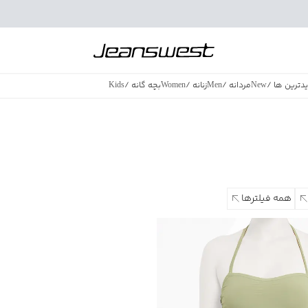
دترین ها
/
New
مردانه
/
Men
زنانه
/
Women
بچه گانه
/
Kids
فروش ویژه
/
azing Sales
همه فیلترها