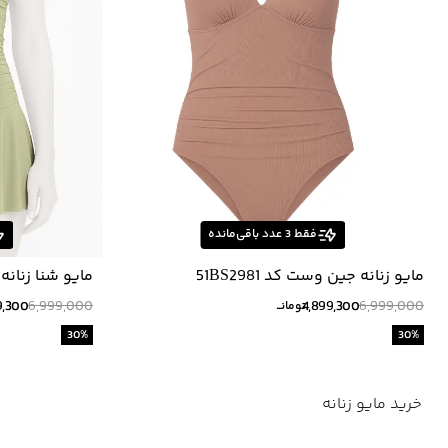
فقط
3
عدد باقی‌مانده
مايو زنانه جين وست كد 51BS2981
مایو شنا زنانه ج
9,300
6,999,000
4,899,300
6,999,000
تومانــ
30
%
30
%
خرید مایو زنانه