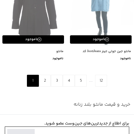
ناموجود
ناموجود
مانتو جین جوتی جینز JootiJeans کد
مانتو
11731900
ناموجود
ناموجود
1
2
3
4
5
...
12
خرید و قیمت مانتو بلند زنانه
برای اطلاع از جدیدترین‌های جین‌وست عضو شوید.