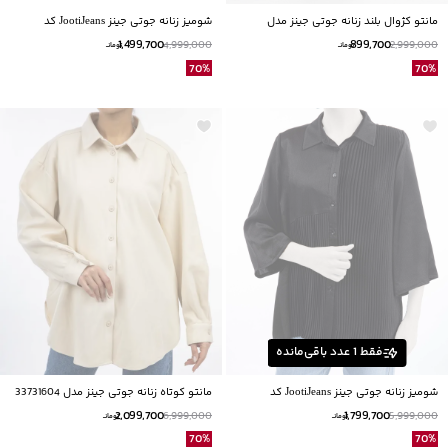
مانتو کژوال بلند زنانه جوتی جینز مدل
شومیز زنانه جوتی جینز JootiJeans کد
31731633
11732605
1,499,700
899,700
4,999,000
2,999,000
تومانــ
تومانــ
70
%
70
%
فقط
1
عدد باقی‌مانده
شومیز زنانه جوتی جینز JootiJeans کد
مانتو کوتاه زنانه جوتی جینز مدل 33731604
32732723
2,099,700
1,799,700
6,999,000
5,999,000
تومانــ
تومانــ
70
%
70
%