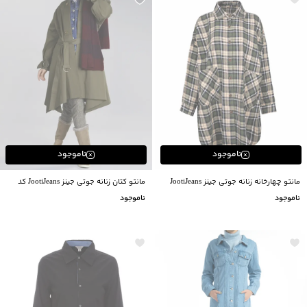
ناموجود
ناموجود
مانتو چهارخانه زنانه جوتی جینز JootiJeans
مانتو کتان زنانه جوتی جینز JootiJeans کد
کد 03731615
03731602
ناموجود
ناموجود