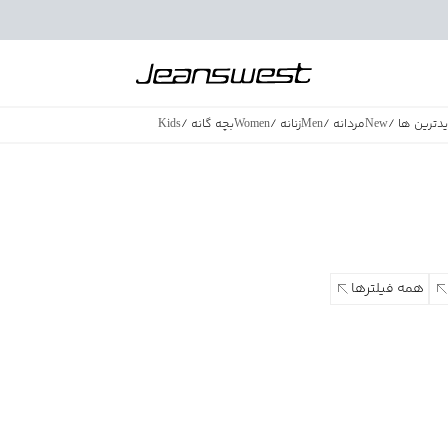
دترین ها
/
New
مردانه
/
Men
زنانه
/
Women
بچه گانه
/
Kids
فروش ویژه
/
azing Sales
همه فیلترها