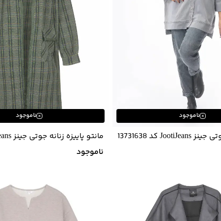
ناموجود
ناموجود
Jooti کد 13731638
مانتو پاییزه زنانه جوتی جینز Jootijeans
ناموجود