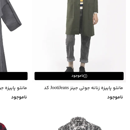
ناموجود
مانتو پاییزه زنانه جوتی جینز JootiJeans کد
03731605
04722612
ناموجود
ناموجود