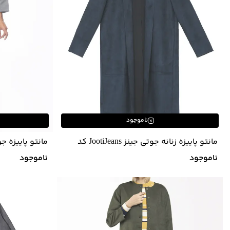
ناموجود
مانتو پاییزه زنانه جوتی جینز JootiJeans کد
مانتو پاییزه جوتی جینز Jeans
03721645
ناموجود
ناموجود