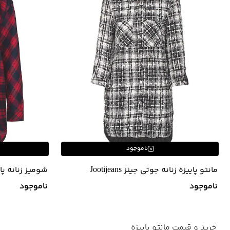
ناموجود
مانتو پاییزه زنانه جوتی جینز Jootijeans
شومیز زنانه پا
JootiJeans
ناموجود
ناموجود
خرید و قیمت مانتو پاییزه