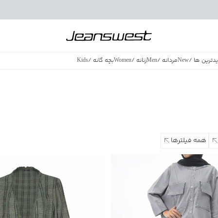
دترین ها
/
New
مردانه
/
Men
زنانه
/
Women
بچه گانه
/
Kids
فروش ویژه
/
azing Sales
همه فیلترها