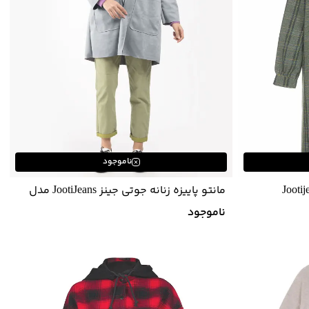
ناموجود
مانتو پاییزه زنانه جوتی جینز JootiJeans مدل
04731609
ناموجود