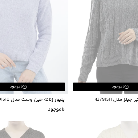
ناموجود
ناموجود
ینز مدل 43791511
پلیور زنانه جین وست مدل 24291510
ناموجود