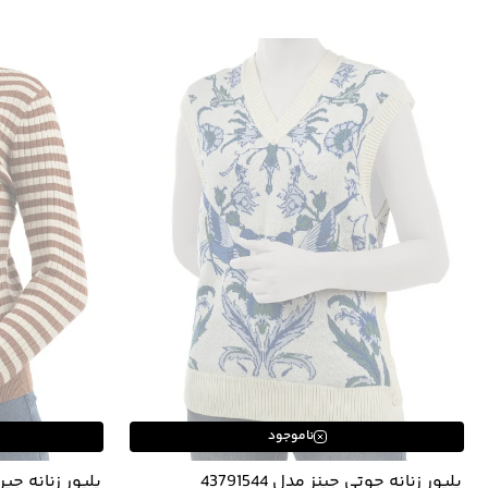
ناموجود
پلیور زنانه جوتی جینز مدل 43791544
پلیور زنانه جین و