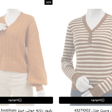
30
%
ناموجود
ناموجود
ست مدل 43271002
پلیور زنانه جوتی جینز JootiJeans کد 43791527