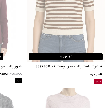
ناموجود
تيشرت بافت زنانه جين وست كد 52273011
پلیور زنانه جوتی ج
ناموجود
6,499,000
9,300
30
%
70
%