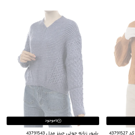
ناموجود
پلیور زنانه جوتی جینز مدل 43791543