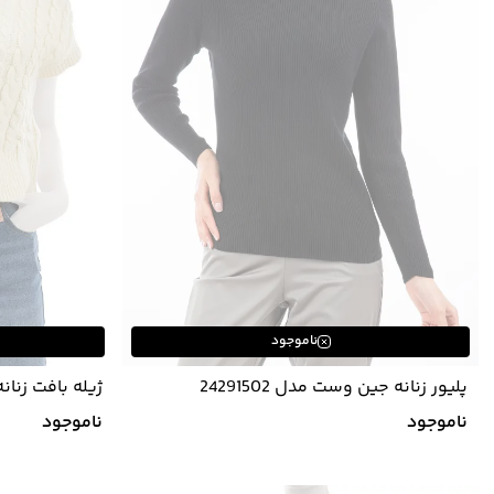
ناموجود
پلیور زنانه جین وست مدل 24291502
43793545
ناموجود
ناموجود