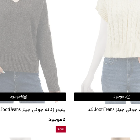
ناموجود
ناموجود
ژیله بافت زنانه جوتی جینز JootiJeans کد
پلیور زنانه جوتی جینز JootiJeans کد 43791523
ناموجود
70
%