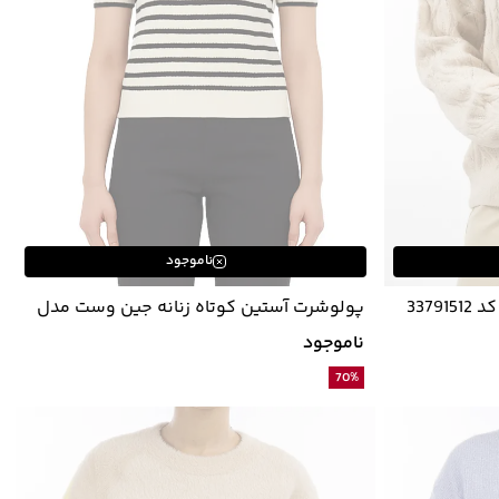
ناموجود
پولوشرت آستین کوتاه زنانه جین وست مدل
52273015
ناموجود
70
%