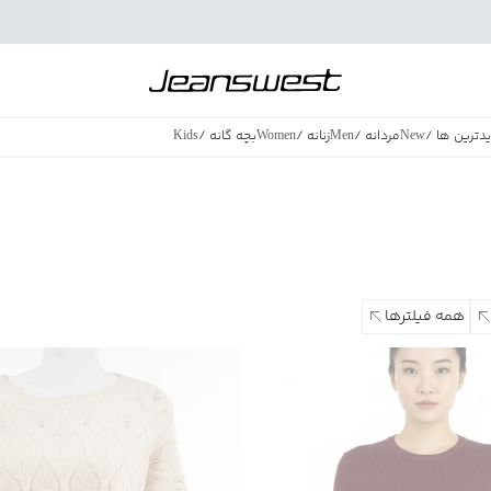
دترین ها
/
New
مردانه
/
Men
زنانه
/
Women
بچه گانه
/
Kids
فروش ویژه
/
azing Sales
همه فیلترها