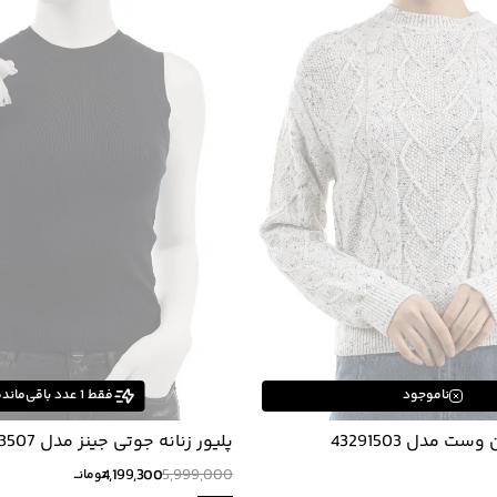
ناموجود
فقط
1
عدد باقی‌مانده
ست مدل 43291503
پلیور زنانه جوتی جینز مدل 43793507
4,199,300
5,999,000
تومانــ