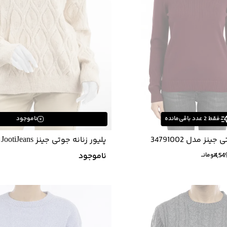
فقط
2
عدد باقی‌مانده
ناموجود
ینز مدل 34791002
پلیور زنانه جوتی جینز JootiJeans کد 33791512
4,54
ناموجود
تومانــ