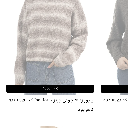
ناموجود
پلیور زنانه جوتی جینز JootiJeans کد 43791526
ناموجود