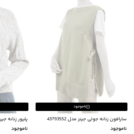
ناموجود
سارافون زنانه جوتی جینز مدل 43793552
پلیور زنانه جین و
ناموجود
ناموجود