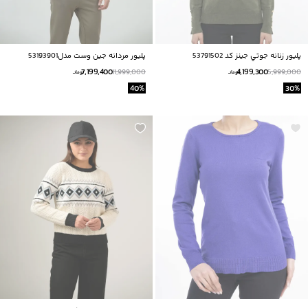
پليور زنانه جوتي جينز كد 53791502
پليور مردانه جين وست مدل53193901
7,199,400
4,199,300
11,999,000
5,999,000
تومانــ
تومانــ
40
%
30
%