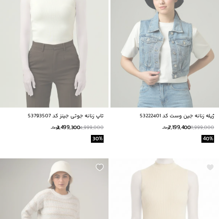
ژيله زنانه جين وست كد 53222401
تاپ زنانه جوتی جینز کد 53793507
3,499,300
7,199,400
4,999,000
11,999,000
تومانــ
تومانــ
30
%
40
%