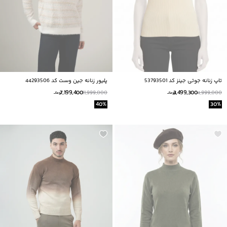
تاپ زنانه جوتی جینز کد 53793501
پليور زنانه جين وست كد 44293506
7,199,400
3,499,300
11,999,000
4,999,000
تومانــ
تومانــ
40
%
30
%