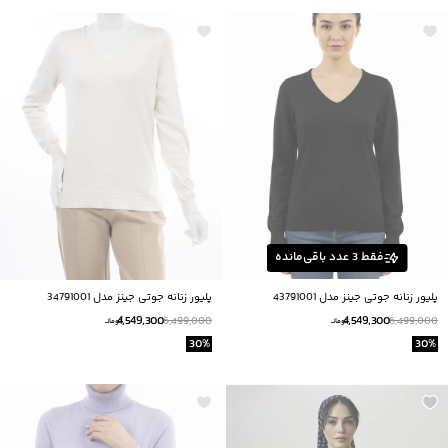
فقط
3
عدد باقی‌مانده
پلیور زنانه جوتی جینز مدل 43791001
پلیور زنانه جوتی جینز مدل 34791001
4,549,300
4,549,300
6,499,000
6,499,000
تومانــ
تومانــ
30
%
30
%