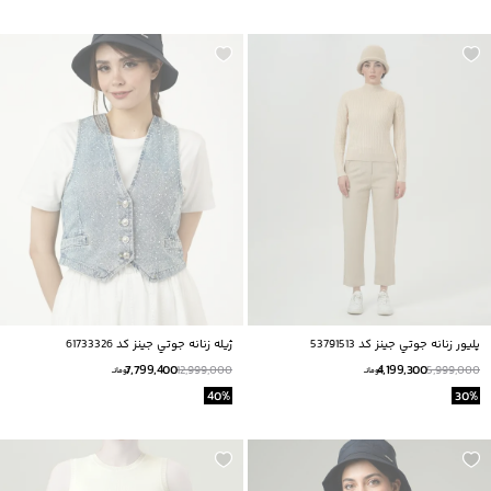
پليور زنانه جوتي جينز كد 53791513
ژيله زنانه جوتي جينز كد 61733326
7,799,400
4,199,300
12,999,000
5,999,000
تومانــ
تومانــ
40
%
30
%