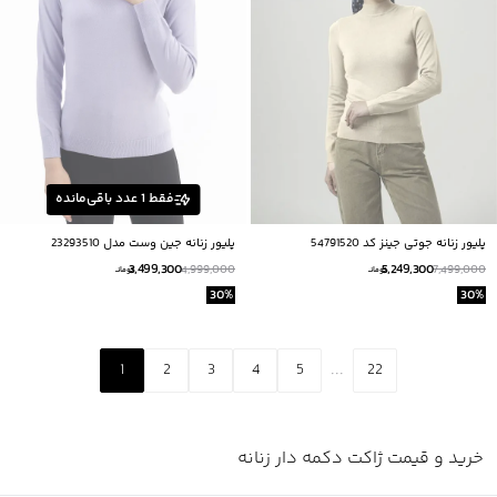
فقط
1
عدد باقی‌مانده
پلیور زنانه جوتی جینز کد 54791520
پلیور زنانه جین وست مدل 23293510
3,499,300
5,249,300
4,999,000
7,499,000
تومانــ
تومانــ
30
%
30
%
1
2
3
4
5
...
22
خرید و قیمت ژاکت دکمه دار زنانه