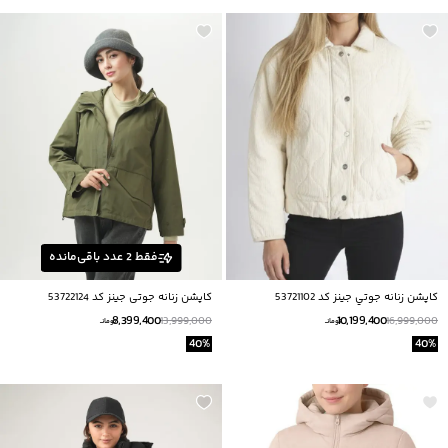
فقط
2
عدد باقی‌مانده
كاپشن زنانه جوتي جينز كد 53721102
کاپشن زنانه جوتی جینز کد 53722124
8,399,400
10,199,400
13,999,000
16,999,000
تومانــ
تومانــ
40
%
40
%