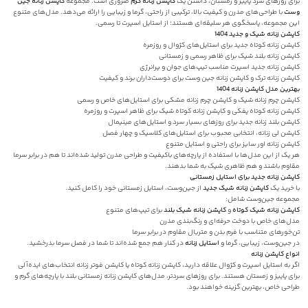
برای روزهای سرد پاییز و زمستان، داشتن یک
کاپشن زنانه گرم
ضروری است. مجموعه
کاپشن زنانه
جین
وست
با طراحی‌های مدرن و کیفیت بالا، ترکیبی از راحتی، گرما و زیبایی را ارائه می‌دهد. مدل‌های متنوع
این مجموعه، پاسخگوی هر سلیقه‌ای هستند؛ از استایل اسپرت تا رسمی.
کاپشن زنانه شیک و جدید 1404
کاپشن زنانه کوتاه جدید برای استایل‌های کژوال و روزمره
کاپشن زنانه بلند شیک برای ظاهر رسمی و زمستانی
کاپشن زنانه جدید اسپرت مناسب تیپ‌های جوان و پرانرژی
کاپشن زنانه ترک و کاپشن زنانه جین وست برای دوست‌داران برند و کیفیت
بهترین مدل کاپشن زنانه 1404
کاپشن چرم زنانه شیک و کاپشن چرم زنانه مشکی برای استایل‌های خاص و رسمی
کاپشن زنانه کوتاه پفکی و کاپشن زنانه کوتاه شیک برای ظاهر اسپرت و روزمره
کاپشن بلند زنانه جدید برای روزهای بسیار سرد و استایل‌های مینیمال
کاپشن لی زنانه، انتخابی محبوب برای استایل‌های کلاسیک و چهار فصل
کاپشن زنانه اور سایز برای راحتی و استایل متنوع
هر یک از این مدل‌ها با استفاده از پارچه‌های باکیفیت و طراحی مدرن تولید شده‌اند تا هم در برابر سرما
مقاوم باشند و هم ظاهری شیک به شما بدهند.
کاپشن زنانه جدید برای استایل زمستانی
با خرید یک
کاپشن زنانه شیک جدید
از جین‌وست، استایل زمستانی خود را کامل کنید.
مجموعه جین‌وست شامل:
کاپشن زنانه شیک کوتاه
و
کاپشن زنانه شیک بلند
برای تیپ‌های متنوع
مدل‌های خاص با دوخت حرفه‌ای و رنگ‌بندی مدرن
تن‌خورهای متناسب با فرم بدن و متریال مقاوم در برابر سرما
در جین‌وست، زیبایی، گرما و
استایل زنانه
در کنار هم جمع شده‌اند تا شما در فصل سرما بدرخشید.
انواع کاپشن زنانه
اگر به استایل اسپرت و کژوال علاقه دارید، کاپشن زنانه کوتاه یا کاپشن فوتر زنانه انتخاب‌های ایده‌آلی
برای پاییز و زمستان هستند. برای روزهای سردتر، مدل‌های کاپشن زنانه زمستانی بلند با پارچه‌های گرم و
طراحی خاص، بهترین گزینه خواهند بود.