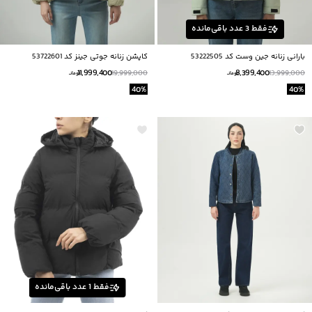
فقط
3
عدد باقی‌مانده
بارانی زنانه جین وست کد 53222505
کاپشن زنانه جوتی جینز کد 53722601
11,999,400
8,399,400
19,999,000
13,999,000
تومانــ
تومانــ
40
%
40
%
فقط
1
عدد باقی‌مانده