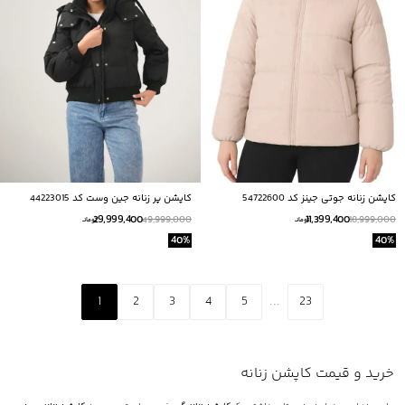
کاپشن زنانه جوتی جینز کد 54722600
كاپشن پر زنانه جين وست كد 44223015
29,999,400
11,399,400
49,999,000
18,999,000
تومانــ
تومانــ
40
%
40
%
1
2
3
4
5
...
23
خرید و قیمت کاپشن زنانه