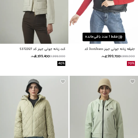
فقط
1
عدد باقی‌مانده
جلیقه زنانه جوتی جینز JootiJeans کد
کت زنانه جوتی جینز کد 53722127
34722104
8,399,400
2,999,700
13,999,000
9,999,000
تومانــ
تومانــ
40
%
70
%