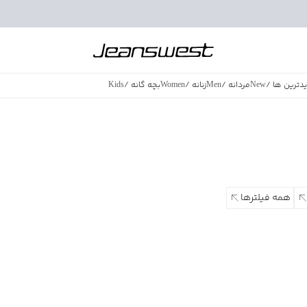
دترین ها
/
New
مردانه
/
Men
زنانه
/
Women
بچه گانه
/
Kids
فروش ویژه
/
azing Sales
همه فیلترها