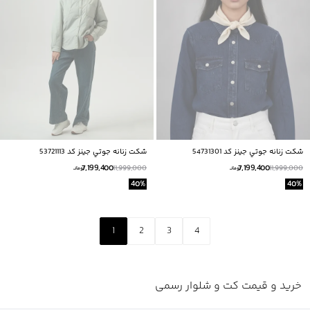
شكت زنانه جوتي جينز كد 54731301
شكت زنانه جوتي جينز كد 53721113
7,199,400
7,199,400
11,999,000
11,999,000
تومانــ
تومانــ
40
%
40
%
1
2
3
4
خرید و قیمت کت و شلوار رسمی