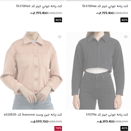
كت زنانه جوتي جينز كد S53726144
كت زنانه جوتي جينز كد S53726143
7,799,400
7,799,400
12,999,000
12,999,000
تومانــ
تومانــ
40
%
40
%
کت زنانه جوتی جینز کد 51727114
کت زنانه جین وست Jeanswest کد 43221505
2,699,700
5,399,400
8,999,000
8,999,000
تومانــ
تومانــ
70
%
40
%