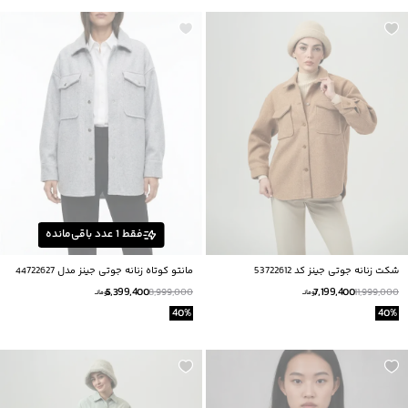
فقط
1
عدد باقی‌مانده
شکت زنانه جوتی جینز کد 53722612
مانتو کوتاه زنانه جوتی جینز مدل 44722627
5,399,400
7,199,400
8,999,000
11,999,000
تومانــ
تومانــ
40
%
40
%