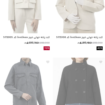
کت زنانه جوتی جینز JootiJeans کد 51725108
کت زنانه جوتی جینز JootiJeans کد 51726105
2,699,700
5,399,400
8,999,000
8,999,000
تومانــ
تومانــ
70
%
40
%