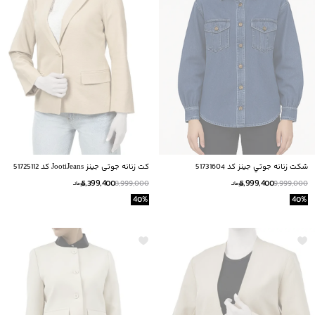
شكت زنانه جوتي جينز كد 51731604
کت زنانه جوتی جینز JootiJeans کد 51725112
5,399,400
5,999,400
8,999,000
9,999,000
تومانــ
تومانــ
40
%
40
%