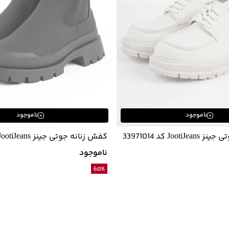
ناموجود
ناموجود
Joo کد 33971014
کفش زنانه جوتی جینز JootiJeans کد 33971519
ناموجود
60
%