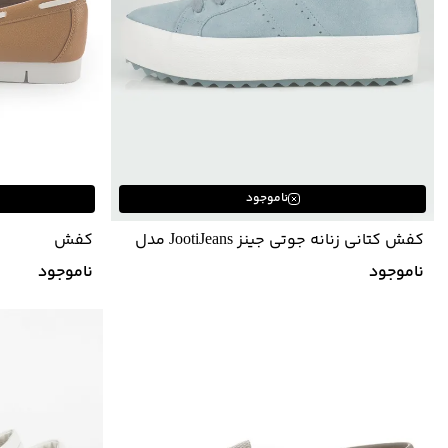
ناموجود
کفش کتانی زنانه جوتی جینز JootiJeans مدل
کفش
02871612
ناموجود
ناموجود