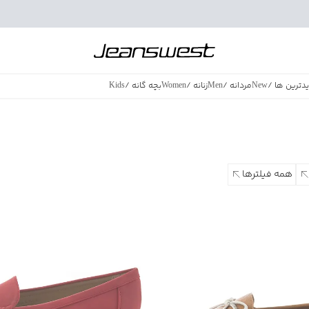
دترین ها
/
New
مردانه
/
Men
زنانه
/
Women
بچه گانه
/
Kids
فروش ویژه
/
azing Sales
همه فیلترها