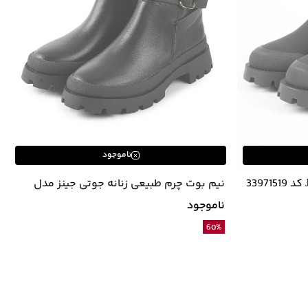
ناموجود
نیم بوت چرم طبیعی زنانه جوتی جینز مدل
43971523
ناموجود
60
%