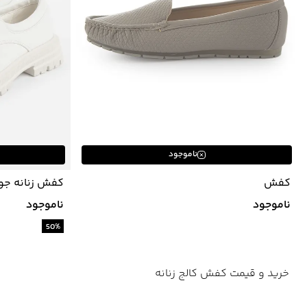
ناموجود
کفش
کفش زنانه جوتی جینز tiJeans
ناموجود
ناموجود
50
%
خرید و قیمت کفش کالج زنانه