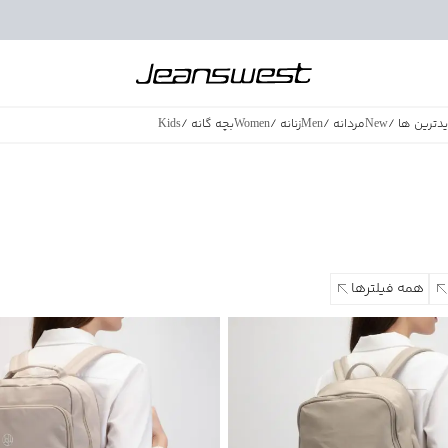
دترین ها
/
New
مردانه
/
Men
زنانه
/
Women
بچه گانه
/
Kids
فروش ویژه
/
azing Sales
همه فیلترها