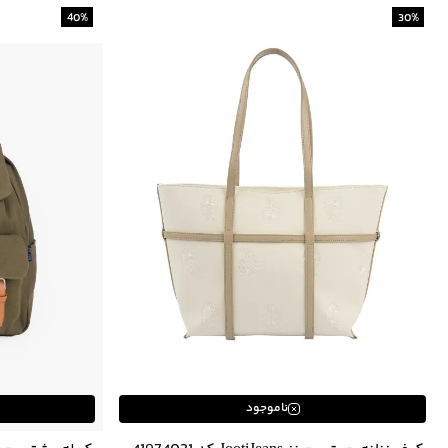
40
%
30
%
ناموجود