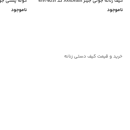
کیف زنانه جوتی جینز JootiJeans کد 41974031
13974903
ناموجود
ناموجود
خرید و قیمت کیف دستی زنانه