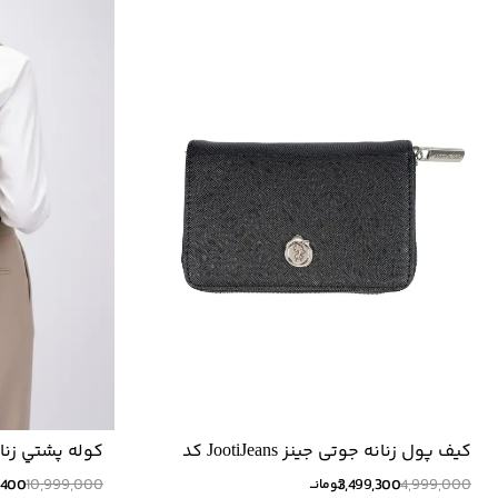
کیف پول زنانه جوتی جینز JootiJeans کد
كوله پشتي زنانه ج
42974051
,400
10,999,000
3,499,300
4,999,000
تومانــ