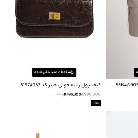
ه
فقط
2
عدد باقی‌مانده
كيف پول زنانه جوتي جينز كد 51974057
3,499,300
4,999,000
تومانــ
30
%