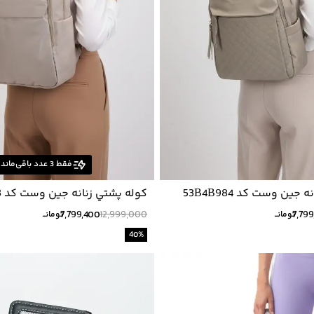
فقط
3
عدد باقی‌ماند
جين وست كد 53B4B984
كوله پشتي زنانه جين وست كد 53B4A903
7,799,400
12,999,000
7,79
تومانــ
تومانــ
40
%