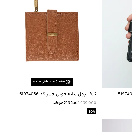
فقط
2
عدد باقی‌مانده
كيف پول زنانه جوتي جينز كد 51974056
2,799,300
3,999,000
تومانــ
30
%