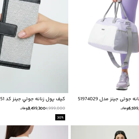
جوتی جینز مدل 51974029
كيف پول زنانه جوتي جينز كد 51974051
3,499,300
4,999,000
6,599
تومانــ
تومانــ
30
%