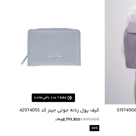
فقط
1
عدد باقی‌مانده
کیف پول زنانه جوتی جینز کد 42974055
2,799,300
3,999,000
تومانــ
30
%