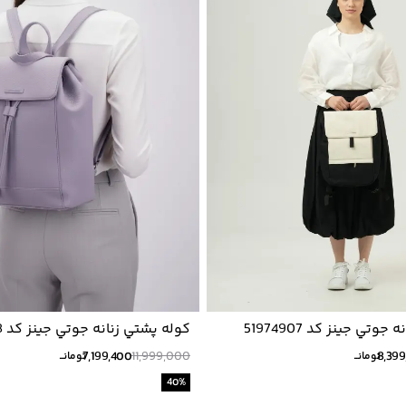
وتي جينز كد 51974907
كوله پشتي زنانه جوتي جينز كد 51974908
7,199,400
11,999,000
8,399
تومانــ
تومانــ
40
%