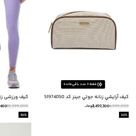
فقط
3
عدد باقی‌مانده
كيف آرايشي زنانه جوتي جينز كد 51974050
کیف ورزشی زنانه 
,400
10,999,000
3,499,300
4,999,000
تومانــ
40
%
30
%