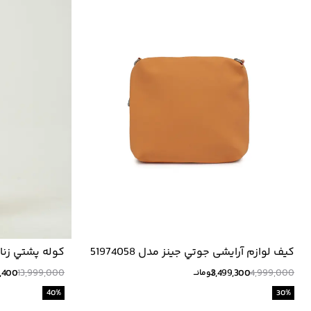
کیف لوازم آرایشی جوتي جينز مدل 51974058
كوله پشتي زنانه ج
,400
13,999,000
3,499,300
4,999,000
تومانــ
40
%
30
%