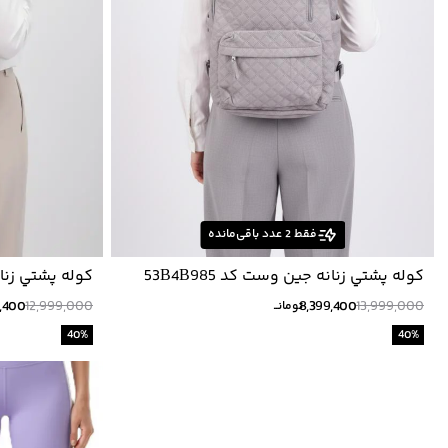
فقط
2
عدد باقی‌مانده
كوله پشتي زنانه جين وست كد 53B4B985
كوله پشتي زنانه 
9,400
12,999,000
8,399,400
13,999,000
تومانــ
40
%
40
%