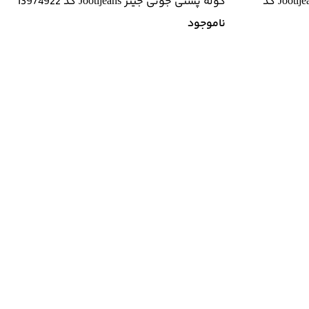
ساک ورزشی زنانه جوتی جینز Jootijeans کد
کوله پشتی جوتی جینز Jootijeans کد 13974922
ناموجود