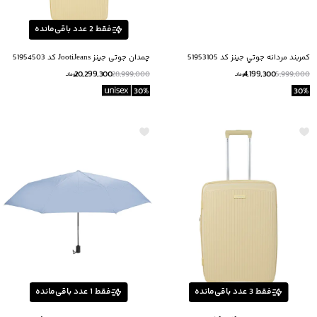
فقط
2
عدد باقی‌مانده
كمربند مردانه جوتي جينز كد 51953105
چمدان جوتی جینز JootiJeans کد 51954503
20,299,300
4,199,300
28,999,000
5,999,000
تومانــ
تومانــ
30
%
30
%
فقط
3
عدد باقی‌مانده
فقط
1
عدد باقی‌مانده