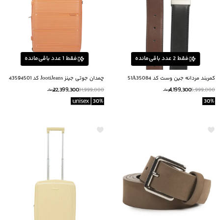
فقط
2
عدد باقی‌مانده
فقط
1
عدد باقی‌مانده
كمربند مردانه جين وست كد 51A35084
چمدان جوتی جینز JootiJeans کد 43594501
22,399,300
4,199,300
31,999,000
5,999,000
تومانــ
تومانــ
30
%
30
%