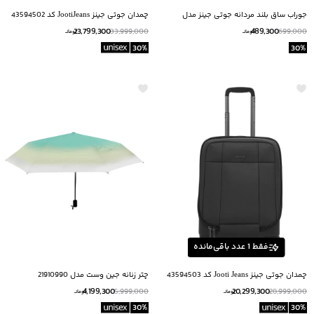
جوراب ساق بلند مردانه جوتی جینز مدل
چمدان جوتی جینز JootiJeans کد 43594502
51852001
23,799,300
489,300
33,999,000
699,000
تومانــ
تومانــ
30
%
30
%
فقط
1
عدد باقی‌مانده
چمدان جوتی جینز Jooti Jeans کد 43594503
چتر زنانه جین وست مدل 21910990
4,199,300
20,299,300
5,999,000
28,999,000
تومانــ
تومانــ
30
%
30
%