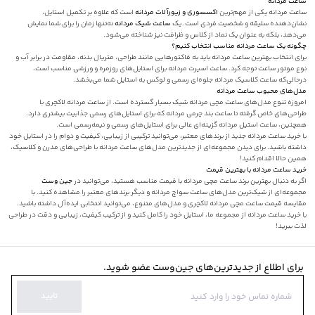
ساعت مردانه
ساعت مردانه یکی از مهم‌ترین
اکسسوری‌ و زیورآلات مردانه
است که علاوه بر تکمیل استایل،
نشان‌دهنده سلیقه و شخصیت فردی است. یک
ساعت شیک مردانه
نه‌تنها زمان را برای شما نمایش
می‌دهد، بلکه به عنوان یک نماد از کلاس و ظرافت نیز شناخته می‌شود.
چگونه یک ساعت مردانه مناسب انتخاب کنیم؟
برای انتخاب بهترین ساعت مردانه باید به فاکتورهایی مانند طراحی، متریال بدنه، مقاومت در برابر آب و
نوع موتور ساعت توجه کرد. ساعت اسپرت مردانه برای استایل‌های روزمره و ورزشی مناسب است،
درحالی‌که ساعت کلاسیک مردانه جلوه‌ای رسمی و لوکس به استایل شما می‌بخشد.
مدل‌های محبوب ساعت مردانه
امروزه تنوع مدل‌های ساعت مچی مردانه شیک بسیار گسترده است. از ساعت مردانه لاکچری با
طراحی‌های خاص گرفته تا ساعت بند چرمی مردانه که برای استایل‌های رسمی جذابیت بیشتری دارد.
همچنین، ساعت استیل مردانه گزینه‌ای عالی برای استایل‌های رسمی و نیمه‌رسمی است.
با خرید ساعت مردانه جدید از برندهای معتبر، می‌توانید ترکیبی از زیبایی، کیفیت و دوام را در استایل خود
داشته باشید. برای دیدن مجموعه‌ای از جدیدترین مدل‌های ساعت مردانه با طراحی‌های مدرن و کلاسیک،
همین حالا اقدام کنید!
خرید ساعت مردانه با بهترین قیمت
اگر به دنبال بهترین برند ساعت مچی مردانه با قیمت مناسب هستید، می‌توانید در
جین وست
مجموعه‌ای از شیک‌ترین مدل‌های ساعت سواچ مردانه و دیگر برندهای معتبر را مشاهده کنید. با
مقایسه قیمت ساعت مچی مردانه لاکچری و مدل‌های متنوع، می‌توانید انتخابی ایده‌آل داشته باشید.
با خرید ساعت مردانه از مجموعه ما، استایل خود را کامل کنید و از ترکیب کیفیت، زیبایی و دقت در طراحی
لذت ببرید!
برای اطلاع از جدیدترین‌های جین‌وست عضو شوید.
تایید