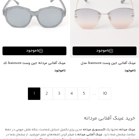
ناموجود
ناموجود
عینک آفتابی جین وست Jeanswest مدل
عینک آفتابی مردانه جین وست Jeanswest کد
01910089
92910095
ناموجود
ناموجود
1
2
3
4
5
...
10
خرید عینک آفتابی مردانه
عینک مردانه
نه‌تنها یک
اکسسوری مردانه
مدرن برای تکمیل استایل شماست، بلکه نقش مهمی در حفظ
سلامت چشمان شما دارد.
عینک آفتابی مردانه
با فیلتر کردن اشعه‌های مضر خورشید، از چشمان شما در