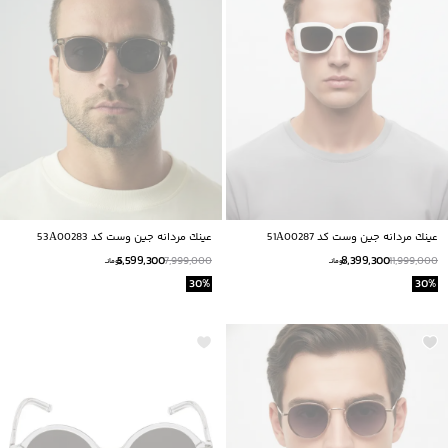
عينك مردانه جين وست كد 51A00287
عينك مردانه جين وست كد 53A00283
5,599,300
8,399,300
7,999,000
11,999,000
تومانــ
تومانــ
30
%
30
%