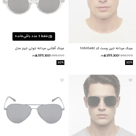
فقط
3
عدد باقی‌مانده
عینک مردانه جین وست کد 51A00482
عینک آفتابی مردانه جوتی جینز مدل
43950902
5,599,300
5,599,300
7,999,000
7,999,000
تومانــ
تومانــ
30
%
30
%