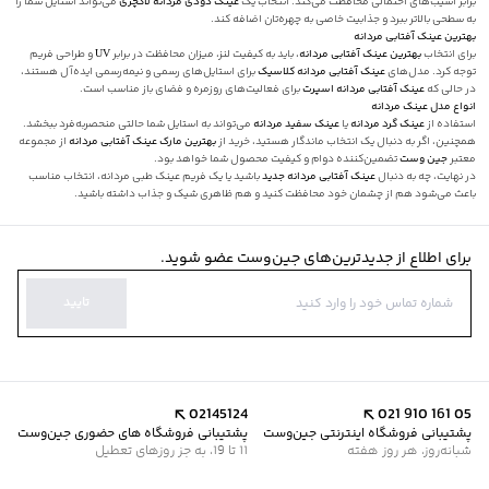
برابر آسیب‌های احتمالی محافظت می‌کند. انتخاب یک
عینک دودی مردانه لاکچری
می‌تواند استایل شما را
به سطحی بالاتر ببرد و جذابیت خاصی به چهره‌تان اضافه کند.
بهترین عینک آفتابی مردانه
برای انتخاب
بهترین عینک آفتابی مردانه
، باید به کیفیت لنز، میزان محافظت در برابر UV و طراحی فریم
توجه کرد. مدل‌های
عینک آفتابی مردانه کلاسیک
برای استایل‌های رسمی و نیمه‌رسمی ایده‌آل هستند،
در حالی که
عینک آفتابی مردانه اسپرت
برای فعالیت‌های روزمره و فضای باز مناسب است.
انواع مدل عینک مردانه
استفاده از
عینک گرد مردانه
یا
عینک سفید مردانه
می‌تواند به استایل شما حالتی منحصربه‌فرد ببخشد.
همچنین، اگر به دنبال یک انتخاب ماندگار هستید، خرید از
بهترین مارک عینک آفتابی مردانه
از مجموعه
معتبر
جین وست
تضمین‌کننده دوام و کیفیت محصول شما خواهد بود.
در نهایت، چه به دنبال
عینک آفتابی مردانه جدید
باشید یا یک فریم عینک طبی مردانه، انتخاب مناسب
باعث می‌شود هم از چشمان خود محافظت کنید و هم ظاهری شیک و جذاب داشته باشید.
برای اطلاع از جدیدترین‌های جین‌وست عضو شوید.
تایید
02145124
021 910 161 05
پشتیبانی فروشگاه اینترنتی جین‌وست
پشتیبانی فروشگاه های حضوری جین‌وست
شبانه‌روز، هر روز هفته
11 تا 19، به جز روزهای تعطیل