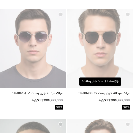
فقط
2
عدد باقی‌مانده
عینک مردانه جین وست کد 51A00480
عينك مردانه جين وست كد 51A00284
5,599,300
5,599,300
7,999,000
7,999,000
تومانــ
تومانــ
30
%
30
%