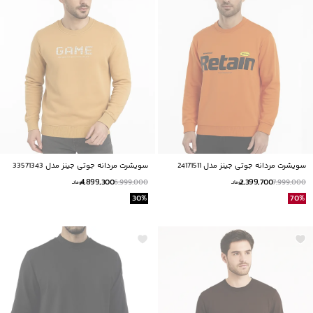
سویشرت مردانه جوتی جینز مدل 24171511
سویشرت مردانه جوتی جینز مدل 33571343
4,899,300
2,399,700
6,999,000
7,999,000
تومانــ
تومانــ
30
%
70
%