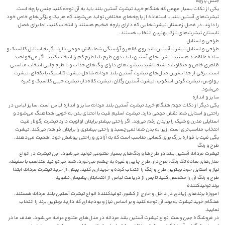
جنس پارچه
یکی از نکات بسیار مهمی که هنگام خرید تیشرت آستین بلند باید به آن توجه کنید جنس پارچه است.
تیشرت‌های آستین بلند با استفاده از پارچه‌های مختلفی تولید می‌شوند که هر یک ویژگی‌های خاص خود
را دارند. در فصل زمستان تیشرت‌هایی که دارای پارچه ضخیم هستند را انتخاب کنید، اما برای فصل
تابستان تیشرت‌های نازک بهترین انتخاب هستند.
طراحی و استایل
طراحی و استایل تیشرت آستین بلند روی ظاهر و آراستگی شما نقش مهمی دارد. اگر به استایل کلاسیک و
ساده علاقمند هستید تیشرت‌های آستین بلند بدون طرح یا با طرح کم را انتخاب کنید. اگر می‌خواهید
ظاهری خاص و متفاوت داشته باشید، تیشرت‌های دارای رنگ‌های جذاب و با طرح چاپی انتخاب مناسبی
است. برخی از جذاب‌ترین مدل‌های تیشرت آستین بلند مردانه شامل تیشرت کلاسیک یا یقه‌ای، تیشرت
پولوس، تیشرت گردن اسکوپ، تیشرت آستین رگلان، تیشرت کلاه‌دار، تیشرت جیبی کلاسیک و غیره
می‌شود.
سایز و اندازه
یکی دیگر از نکات مهم هنگام خرید تیشرت آستین بلند مردانه سایز و اندازه لباس است. سایز لباس در
راحتی و استایل شما نقش مهمی دارد. تیشرت اسلیم فیت با انحنای بدن به خوبی هماهنگ می‌شود و
استایلی مدرن و شیک را برایتان رقم می‌زند. اگر راحتی بیشتر برایتان اولویت دارد تیشرت رگولار فیت
انتخاب مناسب‌تری است، زیرا به بدن شما نمی‌چسبد و راحتی بیشتری را برایتان فراهم می‌کند. تیشرت
بگی فیت با قواره بزرگ برای کسانی مناسب است که به آزادی و راحتی پوشش خود اهمیت می‌دهند.
طرح و رنگ
تیشرت مردانه آستین بلند در طرح‌ها و رنگ‌های بسیار متنوعی تولید می‌شود. این تیشرت در انواع
مدل‌های ساده تک رنگ، طرح‌دار، طرح‌ چاپی و غیره به چشم می‌خورد. شما می‌توانید متناسب با سلیقه،
نیاز و استایل خود بهترین طرح و رنگ را انتخاب کرده و خریداری کنید. پیش از خرید تیشرت مردانه ابتدا
طرح و رنگ آن را مشخص کنید تا پس از دریافت لباس از انتخابتان پشیمان نشوید.
برند تولیدکننده
امروزه برندهای زیادی در داخل و خارج از کشور، تولیدکننده انواع تیشرت آستین بلند مردانه هستند.
هنگام خرید تیشرت به برند آن توجه کنید و بر اساس نیاز و بودجه‌‌ای که دارید بهترین برند را انتخاب
نمایید.
در فروشگاه جین وست انواع تیشرت آستین ‌بلند مردانه در مدل‌های متنوع عرضه می‌شود. هدف ما در