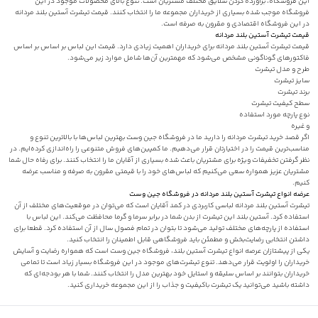
این‌ فروشگاه، برآورده کردن سلایق مختلف‌ مشتریان است. تنوع بالای محصولات موجود در این
فروشگاه موجب شده بسیاری از خریداران مجموعه ما را انتخاب کنند. قیمت تیشرت آستین بلند مردانه
در این فروشگاه اقتصادی و مقرون به صرفه است.
قیمت تیشرت آستین بلند مردانه
قیمت تیشرت آستین بلند مردانه برای خریداران اهمیت زیادی دارد. قیمت این لباس بر اساس بر اساس
فاکتورهای گوناگونی مشخص می‌شود که مهمترین آن‌ها شامل موارد زیر می‌شود.
طرح و مدل تیشرت
سایز تیشرت
برند تیشرت
سطح کیفیت تیشرت
نوع پارچه مورد استفاده
و غیره
اگر قصد خرید تیشرت مردانه را دارید ما در فروشگاه جین وست بهترین لباس‌ها با بالاترین تنوع و
مناسب‌ترین قیمت را در اختیارتان قرار می‌دهیم. ما کمپین‌های فروش متنوعی را راه‌اندازی کرده‌ایم. در
نظر گرفتن تخفیفات ویژه برای مشتریان باعث شده بسیاری از آقایان ما را انتخاب کنند. برای رفاه حال شما
مشتریان عزیز همواره سعی می‌کنیم که لباس‌های خود را با قیمتی مقرون به صرفه و مناسب عرضه
کنیم.
عرضه انواع تیشرت آستین بلند مردانه در فروشگاه جین وست
تیشرت آستین بلند مردانه لباسی کاربردی در کمد آقایان است که می‌توان در موقعیت‌های مختلف از آن
استفاده کرد. آستین بلند این تیشرت از بدن شما در برابر سرما و گرما محافظت می‌کند‌. این لباس با
استفاده از پارچه‌های مختلف تولید می‌شود تا بتوان در تمام فصول سال از آن استفاده کرد. قطعا برای
داشتن انتخابی رضایت‌بخش و مطمئن باید فروشگاهی قابل اطمینان را انتخاب کنید.
یکی از پیشتازان عرصه انواع تیشرت آستین بلند، فروشگاه جین وست است که همواره رضایت و آسایش
خریداران را اولویت قرار می‌دهد. تنوع تیشرت‌های موجود در این فروشگاه بسیار زیاد است تا تمامی
خریداران بتوانند بر اساس سلیقه و استایل خود بهترین مدل را انتخاب کنند. شما با هر بودجه‌ای که
داشته باشید می‌توانید یک تیشرت باکیفیت و جذاب را از این مجموعه خریداری کنید.