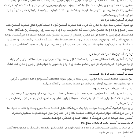
تیشرت آستین بلند مردانه یکی از پرطرفدارترین و کاربردی‌ترین لباس‌ها در کمد آقایان است. از تیشرت
آستین بلند نه تنها در روزهای سرد سال بلکه در روزهای بهاری و پاییزی نیز می‌توان استفاده کرد. تیشرت
آستین بلند در مدل‌های متنوعی با طرح‌ها و رنگ‌های مختلف تولید می‌شود تا بتوانید به راحتی آن را با
هر نوع استایلی ست کنید.
تیشرت آستین بلند مردانه
تی شرت آستین بلند مردانه مدل تکامل یافته تیشرت آستین کوتاه است. کاربردهای تیشرت آستین بلند
بسیار متنوع بوده و به همین دلیل است که محبوبیت زیادی دارد. بسیاری از ورزشکاران هنگام انجام
فعالیت‌های ورزشی به خصوص در فصل زمستان از تیشرت آستین بلند مردانه استفاده می‌کنند. با توجه
به تنوع بالایی که این نوع تیشرت دارد می‌توانید متناسب با سایز، سلیقه و استایل خود بهترین مدل را
انتخاب کنید. برای خرید تیشرت آستین بلند مردانه باید انواع مدل‌های آن را بشناسید که شامل موارد زیر
می‌شود.
تیشرت آستین بلند مردانه تابستانی
تیشرت آستین بلند تابستانی معمولا با استفاده از پارچه‌های تنفس‌پذیر و سبک مانند لینن و نخ پنبه
تولید می‌شود. این تیشرت طراحی راحت و ساده‌ای دارد و به خوبی با انواع شلوار جین و کتان هماهنگ
می‌شود.
تیشرت آستین بلند مردانه زمستانی
این تیشرت ضخیم است تا به خوبی از بدن شما در برابر سرما محافظت کند. وجود لایه اضافی یا کرکی
درون تیشرت به راحتی و گرمای بدن شما در فصول سرد سال کمک می‌کند.
تیشرت آستین بلند مردانه پاییزه
تیشرت آستین بلند مردانه پاییزه نسبت به مدل زمستانی ضخامت بیشتری دارد و بهترین گزینه برای
روزهای خنک فصل پاییز است. این تیشرت معمولا از پارچه‌هایی با جنس نخ دورس دو نخ و پنبه‌ای دورو
تولید می‌شود.
برای خرید تیشرت آستین بلند مردانه باید یک فروشگاه قابل اعتماد مانند جین وست را انتخاب کنید. ما
در این فروشگاه انواع تیشرت مردانه با کیفیت بالا را در اختیارتان قرار می‌دهیم. با سفارش تیشرت
آستین بلند مردانه از این فروشگاه، قطعا خریدی مطمئن خواهید داشت.
خرید تیشرت آستین بلند مردانه با تنوع بالا
برای انتخاب تیشرت آستین بلند مردانه و داشتن خریدی رضایت‌بخش باید به برخی نکات مهم توجه کنید
که شامل موارد زیر می‌شود.