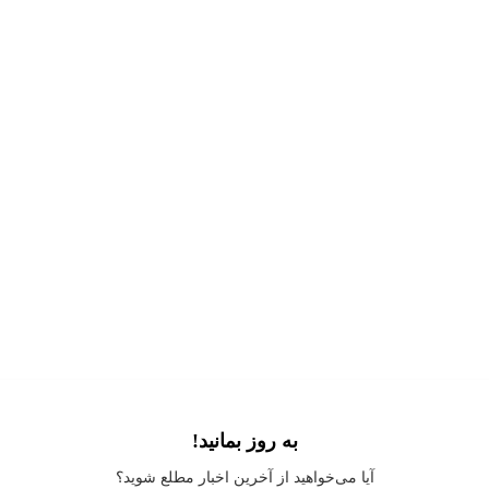
به روز بمانید!
Application error: a
client
-side exception has occurred while loading
آیا می‌خواهید از آخرین اخبار مطلع شوید؟