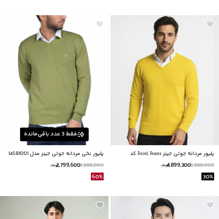
فقط
3
عدد باقی‌مانده
پلیور مردانه جوتی جینز Jooti Jeans کد
پلیور نخی مردانه جوتی جینز مدل 14591001
24591001
2,799,600
4,899,300
6,999,000
6,999,000
تومانــ
تومانــ
60
%
30
%