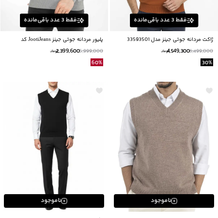
فقط
3
عدد باقی‌مانده
فقط
3
عدد باقی‌مانده
ژاکت مردانه جوتی جینز مدل 33593501
پلیور مردانه جوتی جینز JootiJeans کد
BB13591932
2,399,600
4,549,300
5,999,000
6,499,000
تومانــ
تومانــ
60
%
30
%
ناموجود
ناموجود