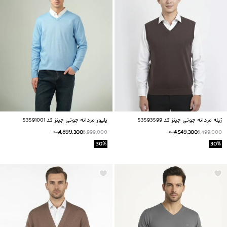
ژيله مردانه جوتي جينز كد 53593599
پلیور مردانه جوتی جینز کد 53591001
4,899,300
4,549,300
6,999,000
6,499,000
تومانــ
تومانــ
30
%
30
%