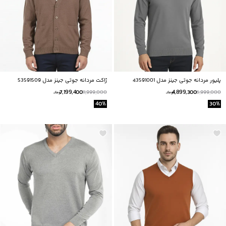
پلیور مردانه جوتی جینز مدل 43591001
ژاکت مردانه جوتی جینز مدل 53591509
7,199,400
4,899,300
11,999,000
6,999,000
تومانــ
تومانــ
40
%
30
%