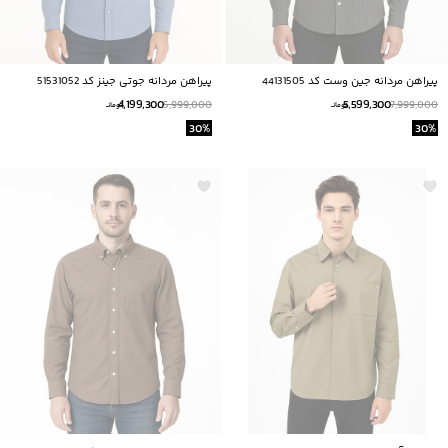
پيراهن مردانه جين وست كد 44131505
پیراهن مردانه جوتی جینز کد 51531052
4,199,300
5,599,300
5,999,000
7,999,000
تومانــ
تومانــ
30
%
30
%