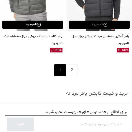
ناموجود
ناموجود
پافر آستین حلقه ای مردانه جوتی جینز مدل
پافر کلاه دار مردانه جوتی جینز JootiJeans کد
14522100
24522133
ناموجود
ناموجود
60
%
60
%
1
2
خرید و قیمت کاپشن پافر مردانه
برای اطلاع از جدیدترین‌های جین‌وست عضو شوید.
تایید