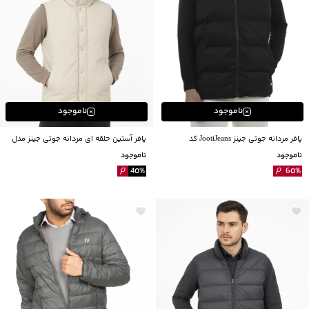
ناموجود
ناموجود
پافر مردانه جوتی جینز JootiJeans کد
پافر آستین حلقه ای مردانه جوتی جینز مدل
43522171
43522107
ناموجود
ناموجود
40
%
60
%