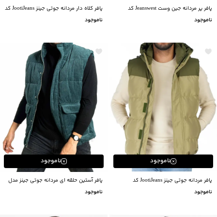
پافر پر مردانه جین وست Jeanswest کد
پافر کلاه دار مردانه جوتی جینز JootiJeans کد
24522136
14123526
ناموجود
ناموجود
ناموجود
ناموجود
پافر مردانه جوتی جینز JootiJeans کد
پافر آستین حلقه ای مردانه جوتی جینز مدل
24522120
24522134
ناموجود
ناموجود