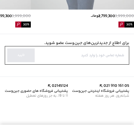
799,300
3,999,000
2,799,300
3,999,000
تومانــ
30
%
30
%
برای اطلاع از جدیدترین‌های جین‌وست عضو شوید.
تایید
02145124
021 910 161 05
پشتیبانی فروشگاه اینترنتی جین‌وست
پشتیبانی فروشگاه های حضوری جین‌وست
شبانه‌روز، هر روز هفته
11 تا 19، به جز روزهای تعطیل