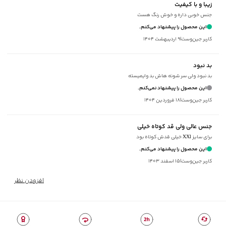
زیبا و با کیفیت
سایر توضیحات
:
پارچه کمی کشی
جنس خوبی داره و خوش رنگ هست
برند
:
جوتی جینز
این محصول را پیشنهاد می‌کنم.
زیر گروه
:
تاپ
کاربر جین‌وست
|
۹ اردیبهشت ۱۴۰۴
شیوه‌برش
:
Slim fit
بد نبود
بد نبود ولی سر شونه هاش بد وایمیسته
این محصول را پیشنهاد نمی‌کنم.
کاربر جین‌وست
|
۱۸ فروردین ۱۴۰۴
جنس عالی ولی قد کوتاه خیلی
برای سایز XXl خیلی قدش کوتاه بود
این محصول را پیشنهاد می‌کنم.
کاربر جین‌وست
|
۱۵ اسفند ۱۴۰۳
افزودن نظر