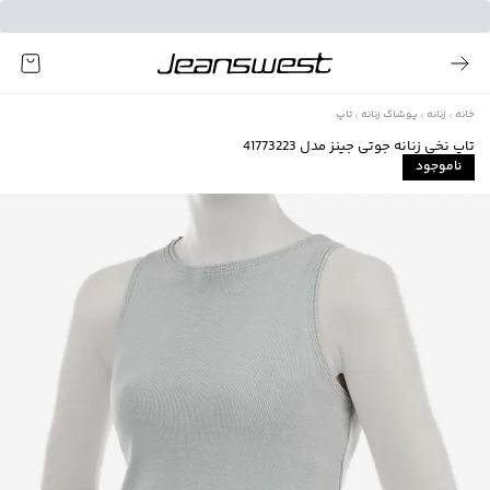
خانه
زنانه
پوشاک زنانه
تاپ
تاپ نخی زنانه جوتی جینز مدل 41773223
ناموجود