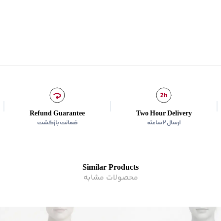
سایر توضیحات
:
جنس 96% نخ‌پنبه، 4% لایکرا، برش باز در یقه
برند
:
جوتی جینز
زیر گروه
:
تاپ
شیوه‌برش
:
Slim fit
Refund Guarantee
Two Hour Delivery
ارسال ۲ ساعته
ضمانت بازگشت
Similar Products
محصولات مشابه