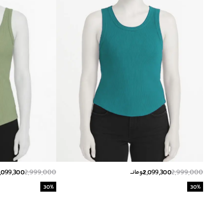
,099,300
2,999,000
2,099,300
2,999,000
تومانــ
30
%
30
%