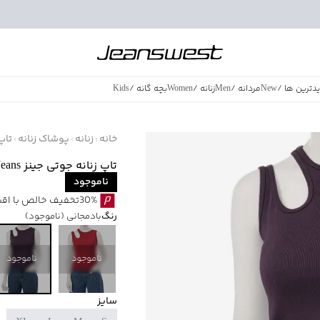
دترین ها
/
New
مردانه
/
Men
زنانه
/
Women
بچه گانه
/
Kids
فروش ویژه
/
azing Sales
خانه
زنانه
پوشاک زنانه
تاپ
تاپ زنانه جوتی جینز JootiJeans کد 41773225
ناموجود
30%تخفیف خالص با اقساط اسنپ پی بدون کارمزد
رنگ
بادمجانی
(ناموجود)
ناموجود
ناموجود
سایز