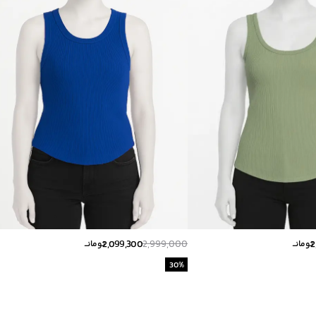
2,099,300
2,999,000
2
تومانــ
تومانــ
30
%